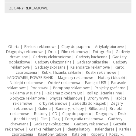
ZEGARY REKLAMOWE
Oferta
|
Breloki reklamowe
|
Clipy do papieru
|
Artykuły biurowe
|
Długopisy reklamowe
|
Druk
|
Film reklamowy
|
Fotografia
|
Gadżety
drewniane
|
Gadżety elektroniczne
|
Gadżety kuchenne
|
Gadżety
odblaskowe
|
Gadżety Okazjonalne
|
Gadżety piłkarskie
|
Gadżety
reklamowe
|
Gadżety skórzane
|
Kalendarze reklamowe
|
Kartki,
zaproszenia
|
Kubki, filiżanki, szklanki
|
Kostki reklamowe
|
ŁADOWARKI, POWER BANK
|
Magnesy reklamowe
|
Notesy i bloczki
|
Naklejki reklamowe
|
Odzież reklamowa
|
Pamięci USB
|
Parasole
reklamowe
|
Podstawki
|
Pompony reklamowe
|
Projekty graficzne
|
Reklama wizualna
|
Reklama z kodem QR
|
Roll up, ścianki i inne
|
Słodycze reklamowe
|
Smycze reklamowe
|
Strony WWW
|
Tablice
reklamowe
|
Torby reklamowe
|
Zakładki do książek
|
Zegary
reklamowe
|
Galeria
|
Bannery, rollupy
|
Billboard
|
Breloki
reklamowe
|
Buttony
|
CD
|
Clipy do papieru
|
Długopisy
|
Druk
(teczki i inne)
|
Film
|
Flagi
|
Fotografia reklamowa
|
Gadżety
drewniane
|
Gadżety ekologiczne
|
Gadżety reklamowe
|
Gazetki
reklamowe
|
Grafika reklamowa
|
Identyfikatory
|
Kalendarze
|
Kartki i
zaproszenia
|
Kasetony, tablice
|
Katalogi
|
Koperty
|
Koszulki,