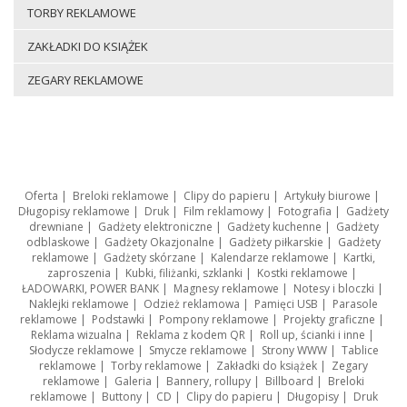
TORBY REKLAMOWE
ZAKŁADKI DO KSIĄŻEK
ZEGARY REKLAMOWE
Oferta
|
Breloki reklamowe
|
Clipy do papieru
|
Artykuły biurowe
|
Długopisy reklamowe
|
Druk
|
Film reklamowy
|
Fotografia
|
Gadżety
drewniane
|
Gadżety elektroniczne
|
Gadżety kuchenne
|
Gadżety
odblaskowe
|
Gadżety Okazjonalne
|
Gadżety piłkarskie
|
Gadżety
reklamowe
|
Gadżety skórzane
|
Kalendarze reklamowe
|
Kartki,
zaproszenia
|
Kubki, filiżanki, szklanki
|
Kostki reklamowe
|
ŁADOWARKI, POWER BANK
|
Magnesy reklamowe
|
Notesy i bloczki
|
Naklejki reklamowe
|
Odzież reklamowa
|
Pamięci USB
|
Parasole
reklamowe
|
Podstawki
|
Pompony reklamowe
|
Projekty graficzne
|
Reklama wizualna
|
Reklama z kodem QR
|
Roll up, ścianki i inne
|
Słodycze reklamowe
|
Smycze reklamowe
|
Strony WWW
|
Tablice
reklamowe
|
Torby reklamowe
|
Zakładki do książek
|
Zegary
reklamowe
|
Galeria
|
Bannery, rollupy
|
Billboard
|
Breloki
reklamowe
|
Buttony
|
CD
|
Clipy do papieru
|
Długopisy
|
Druk