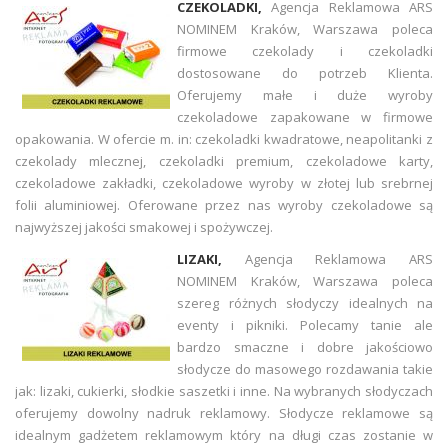
CZEKOLADKI,
Agencja Reklamowa ARS
NOMINEM Kraków, Warszawa poleca
firmowe czekolady i czekoladki
dostosowane do potrzeb Klienta.
Oferujemy małe i duże wyroby
czekoladowe zapakowane w firmowe
opakowania. W ofercie m. in: czekoladki kwadratowe, neapolitanki z
czekolady mlecznej, czekoladki premium, czekoladowe karty,
czekoladowe zakładki, czekoladowe wyroby w złotej lub srebrnej
folii aluminiowej. Oferowane przez nas wyroby czekoladowe są
najwyższej jakości smakowej i spożywczej.
LIZAKI,
Agencja Reklamowa ARS
NOMINEM Kraków, Warszawa poleca
szereg różnych słodyczy idealnych na
eventy i pikniki. Polecamy tanie ale
bardzo smaczne i dobre jakościowo
słodycze do masowego rozdawania takie
jak: lizaki, cukierki, słodkie saszetki i inne. Na wybranych słodyczach
oferujemy dowolny nadruk reklamowy. Słodycze reklamowe są
idealnym gadżetem reklamowym który na długi czas zostanie w