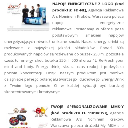
NAPOJE ENERGETYCZNE Z LOGO (kod
produktu: FD-NE),
Agencja Reklamowa
Ars Nominem Kraków, Warszawa poleca
napoje energetyczne
reklamowe. Posiadamy w ofercie poza
podstawowym smakiem napojów
energetyzujących również unikalne smaki. Nasze energy drinki są
rozlewane z najwyższej jakości składników. Ponad 80%
produkowanych napojów są rozlewane do puszek 250 ml, pozostała
cześć to: energy shot, butelka 250ml, 500ml oraz 1L. Re-Fresh your
mind and body. Energy drink, skraca czas reakcji i podwyższa
poziom koncentracji. Dzięki naszym produktom jest możliwe
osiągnięcie pełnego potencjału twórczego i duchowego. Energy Drink
z Twoim logo pomoże Ci w każdej sytuacji być bardziej
skoncentrowanym i kreatywnym.
TWOJE SPERSONALIZOWANE MMS-Y
(kod produktu EF 110106357),
Agencja
Reklamowa Ars Nominem Kraków,
Warszawa poleca drażetki My M&M's o