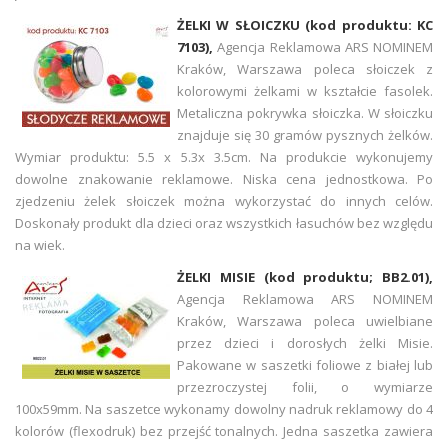
ŻELKI W SŁOICZKU (kod produktu: KC
7103),
Agencja Reklamowa ARS NOMINEM
Kraków, Warszawa poleca słoiczek z
kolorowymi żelkami w kształcie fasolek.
Metaliczna pokrywka słoiczka. W słoiczku
znajduje się 30 gramów pysznych żelków.
Wymiar produktu: 5.5 x 5.3x 3.5cm. Na produkcie wykonujemy
dowolne znakowanie reklamowe. Niska cena jednostkowa. Po
zjedzeniu żelek słoiczek można wykorzystać do innych celów.
Doskonały produkt dla dzieci oraz wszystkich łasuchów bez względu
na wiek.
ŻELKI MISIE (kod produktu; BB2.01),
Agencja Reklamowa ARS NOMINEM
Kraków, Warszawa poleca uwielbiane
przez dzieci i dorosłych żelki Misie.
Pakowane w saszetki foliowe z białej lub
przezroczystej folii, o wymiarze
100x59mm. Na saszetce wykonamy dowolny nadruk reklamowy do 4
kolorów (flexodruk) bez przejść tonalnych.
Jedna saszetka zawiera