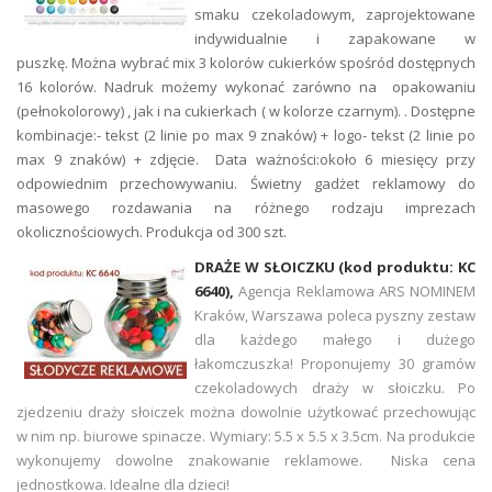
smaku czekoladowym, zaprojektowane
indywidualnie i zapakowane w
puszkę. Można wybrać mix 3 kolorów cukierków spośród dostępnych
16 kolorów. Nadruk możemy wykonać zarówno na opakowaniu
(pełnokolorowy) , jak i na cukierkach ( w kolorze czarnym). . Dostępne
kombinacje:- tekst (2 linie po max 9 znaków) + logo- tekst (2 linie po
max 9 znaków) + zdjęcie. Data ważności:około 6 miesięcy przy
odpowiednim przechowywaniu. Świetny gadżet reklamowy do
masowego rozdawania na różnego rodzaju imprezach
okolicznościowych. Produkcja od 300 szt.
DRAŻE W SŁOICZKU (kod produktu: KC
6640),
Agencja Reklamowa ARS NOMINEM
Kraków, Warszawa poleca pyszny zestaw
dla każdego małego i dużego
łakomczuszka! Proponujemy 30 gramów
czekoladowych draży w słoiczku. Po
zjedzeniu draży słoiczek można dowolnie użytkować przechowując
w nim np. biurowe spinacze. Wymiary: 5.5 x 5.5 x 3.5cm. Na produkcie
wykonujemy dowolne znakowanie reklamowe. Niska cena
jednostkowa. Idealne dla dzieci!