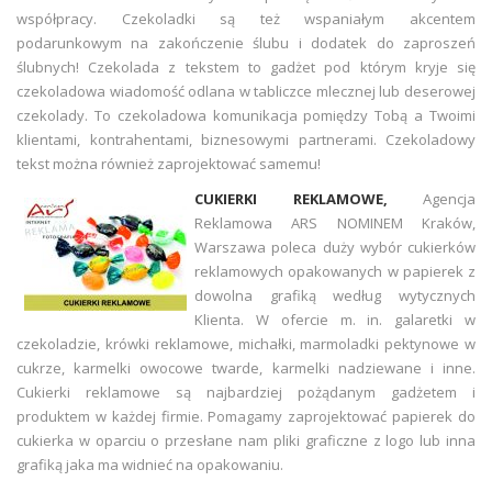
współpracy. Czekoladki są też wspaniałym akcentem
podarunkowym na zakończenie ślubu i dodatek do zaproszeń
ślubnych! Czekolada z tekstem to gadżet pod którym kryje się
czekoladowa wiadomość odlana w tabliczce mlecznej lub deserowej
czekolady. To czekoladowa komunikacja pomiędzy Tobą a Twoimi
klientami, kontrahentami, biznesowymi partnerami. Czekoladowy
tekst można również zaprojektować samemu!
CUKIERKI REKLAMOWE,
Agencja
Reklamowa ARS NOMINEM Kraków,
Warszawa poleca duży wybór cukierków
reklamowych opakowanych w papierek z
dowolna grafiką według wytycznych
Klienta. W ofercie m. in. galaretki w
czekoladzie, krówki reklamowe, michałki, marmoladki pektynowe w
cukrze, karmelki owocowe twarde, karmelki nadziewane i inne.
Cukierki reklamowe są najbardziej pożądanym gadżetem i
produktem w każdej firmie. Pomagamy zaprojektować papierek do
cukierka w oparciu o przesłane nam pliki graficzne z logo lub inna
grafiką jaka ma widnieć na opakowaniu.