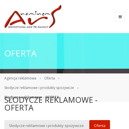
OFERTA
Agencja reklamowa
›
Oferta
›
Słodycze reklamowe i produkty spożywcze
›
SŁODYCZE REKLAMOWE -
Słodycze reklamowe - OFERTA
OFERTA
Słodycze reklamowe i produkty spożywcze
Oferta