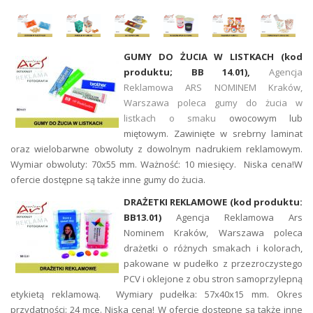
GUMY DO ŻUCIA W LISTKACH (kod
produktu; BB 14.01),
Agencja
Reklamowa ARS NOMINEM Kraków,
Warszawa poleca gumy do żucia w
listkach o smaku
owocowym lub
miętowym. Zawinięte w srebrny laminat
oraz wielobarwne obwoluty z dowolnym nadrukiem reklamowym.
Wymiar obwoluty: 70x55 mm. Ważność: 10 miesięcy. Niska cena!W
ofercie dostępne są także inne gumy do żucia.
DRAŻETKI REKLAMOWE (kod produktu:
BB13.01)
Agencja Reklamowa Ars
Nominem Kraków, Warszawa poleca
drażetki o różnych smakach i kolorach,
pakowane w pudełko z przezroczystego
PCV i oklejone z obu stron samoprzylepną
etykietą reklamową. Wymiary pudełka: 57x40x15 mm. Okres
przydatności: 24 mce. Niska cena! W ofercie dostępne są także inne