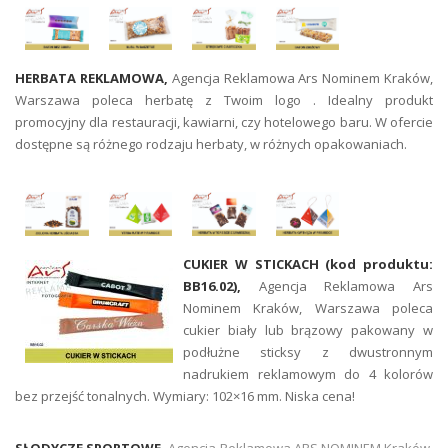
HERBATA REKLAMOWA,
Agencja Reklamowa Ars Nominem Kraków,
Warszawa poleca herbatę z Twoim logo . Idealny produkt
promocyjny dla restauracji, kawiarni, czy hotelowego baru. W ofercie
dostępne są różnego rodzaju herbaty, w różnych opakowaniach.
CUKIER W STICKACH (kod produktu:
BB16.02),
Agencja Reklamowa Ars
Nominem Kraków, Warszawa poleca
cukier biały lub brązowy pakowany w
podłużne sticksy z dwustronnym
nadrukiem reklamowym do 4 kolorów
bez przejść tonalnych. Wymiary: 102×16 mm. Niska cena!
SŁODYCZE SPORTOWE,
Agencja Reklamowa ARS NOMINEM Kraków,