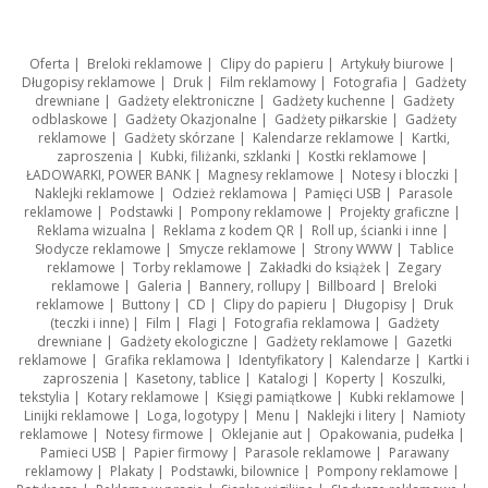
Oferta
|
Breloki reklamowe
|
Clipy do papieru
|
Artykuły biurowe
|
Długopisy reklamowe
|
Druk
|
Film reklamowy
|
Fotografia
|
Gadżety
drewniane
|
Gadżety elektroniczne
|
Gadżety kuchenne
|
Gadżety
odblaskowe
|
Gadżety Okazjonalne
|
Gadżety piłkarskie
|
Gadżety
reklamowe
|
Gadżety skórzane
|
Kalendarze reklamowe
|
Kartki,
zaproszenia
|
Kubki, filiżanki, szklanki
|
Kostki reklamowe
|
ŁADOWARKI, POWER BANK
|
Magnesy reklamowe
|
Notesy i bloczki
|
Naklejki reklamowe
|
Odzież reklamowa
|
Pamięci USB
|
Parasole
reklamowe
|
Podstawki
|
Pompony reklamowe
|
Projekty graficzne
|
Reklama wizualna
|
Reklama z kodem QR
|
Roll up, ścianki i inne
|
Słodycze reklamowe
|
Smycze reklamowe
|
Strony WWW
|
Tablice
reklamowe
|
Torby reklamowe
|
Zakładki do książek
|
Zegary
reklamowe
|
Galeria
|
Bannery, rollupy
|
Billboard
|
Breloki
reklamowe
|
Buttony
|
CD
|
Clipy do papieru
|
Długopisy
|
Druk
(teczki i inne)
|
Film
|
Flagi
|
Fotografia reklamowa
|
Gadżety
drewniane
|
Gadżety ekologiczne
|
Gadżety reklamowe
|
Gazetki
reklamowe
|
Grafika reklamowa
|
Identyfikatory
|
Kalendarze
|
Kartki i
zaproszenia
|
Kasetony, tablice
|
Katalogi
|
Koperty
|
Koszulki,
tekstylia
|
Kotary reklamowe
|
Księgi pamiątkowe
|
Kubki reklamowe
|
Linijki reklamowe
|
Loga, logotypy
|
Menu
|
Naklejki i litery
|
Namioty
reklamowe
|
Notesy firmowe
|
Oklejanie aut
|
Opakowania, pudełka
|
Pamieci USB
|
Papier firmowy
|
Parasole reklamowe
|
Parawany
reklamowy
|
Plakaty
|
Podstawki, bilownice
|
Pompony reklamowe
|