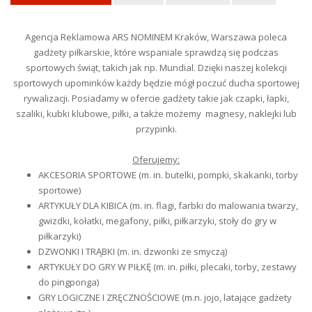
Agencja Reklamowa ARS NOMINEM Kraków, Warszawa poleca
gadżety piłkarskie, które wspaniale sprawdzą się podczas
sportowych świąt, takich jak np. Mundial. Dzięki naszej kolekcji
sportowych upominków każdy będzie mógł poczuć ducha sportowej
rywalizacji. Posiadamy w ofercie gadżety takie jak czapki, łapki,
szaliki, kubki klubowe, piłki, a także możemy magnesy, naklejki lub
przypinki.
Oferujemy:
AKCESORIA SPORTOWE (m. in. butelki, pompki, skakanki, torby
sportowe)
ARTYKUŁY DLA KIBICA (m. in. flagi, farbki do malowania twarzy,
gwizdki, kołatki, megafony, piłki, piłkarzyki, stoły do gry w
piłkarzyki)
DZWONKI I TRĄBKI (m. in. dzwonki ze smyczą)
ARTYKUŁY DO GRY W PIŁKĘ (m. in. piłki, plecaki, torby, zestawy
do pingponga)
GRY LOGICZNE I ZRĘCZNOŚCIOWE (m.n. jojo, latające gadżety