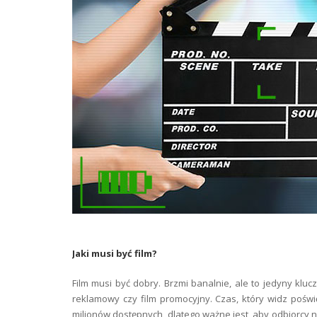
Jaki musi być film?
Film musi być dobry. Brzmi banalnie, ale to jedyny klucz
reklamowy czy film promocyjny. Czas, który widz poświ
milionów dostępnych, dlatego ważne jest, aby odbiorcy ni