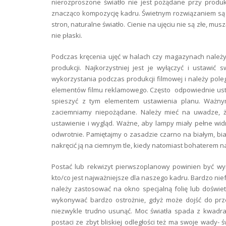
nierozproszone światło nie jest pożądane przy produkc
znacząco kompozycję kadru. Świetnym rozwiązaniem są 
stron, naturalne światło. Cienie na ujęciu nie są złe, mus
nie płaski.
Podczas kręcenia ujęć w halach czy magazynach należy 
produkcji. Najkorzystniej jest je wyłączyć i ustawić
wykorzystania podczas produkcji filmowej i należy poleg
elementów filmu reklamowego. Często odpowiednie ustaw
spieszyć z tym elementem ustawienia planu. Ważnym
zaciemniamy niepożądane. Należy mieć na uwadze, że
ustawienie i wygląd. Ważne, aby lampy miały pełne widmo
odwrotnie. Pamiętajmy o zasadzie czarno na białym, bi
nakręcić ją na ciemnym tle, kiedy natomiast bohaterem n
Postać lub rekwizyt pierwszoplanowy powinien być wyr
kto/co jest najważniejsze dla naszego kadru. Bardzo nie
należy zastosować na okno specjalną folię lub doświet
wykonywać bardzo ostrożnie, gdyż może dojść do prze
niezwykle trudno usunąć. Moc światła spada z kwadrate
postaci ze zbyt bliskiej odległości też ma swoje wady- 