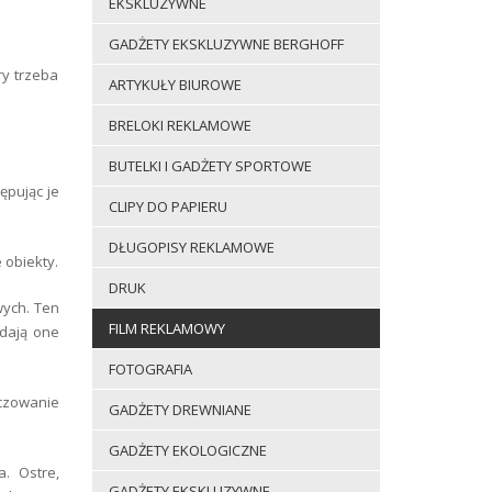
EKSKLUZYWNE
GADŻETY EKSKLUZYWNE BERGHOFF
ry trzeba
ARTYKUŁY BIUROWE
BRELOKI REKLAMOWE
BUTELKI I GADŻETY SPORTOWE
ępując je
CLIPY DO PAPIERU
DŁUGOPISY REKLAMOWE
 obiekty.
DRUK
wych. Ten
FILM REKLAMOWY
adają one
FOTOGRAFIA
uczowanie
GADŻETY DREWNIANE
GADŻETY EKOLOGICZNE
. Ostre,
GADŻETY EKSKLUZYWNE