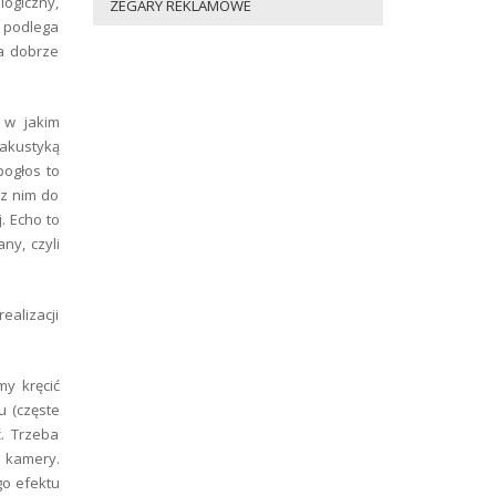
logiczny,
ZEGARY REKLAMOWE
k podlega
na dobrze
 w jakim
akustyką
pogłos to
 z nim do
. Echo to
ny, czyli
ealizacji
my kręcić
u (częste
ć. Trzeba
o kamery.
go efektu