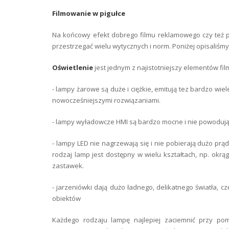
Filmowanie w pigułce
Na końcowy efekt dobrego filmu reklamowego czy też pr
przestrzegać wielu wytycznych i norm. Poniżej opisaliśm
Oświetlenie
jest jednym z najistotniejszy elementów fi
- lampy żarowe są duże i ciężkie, emitują tez bardzo wie
nowocześniejszymi rozwiązaniami.
- lampy wyładowcze HMI są bardzo mocne i nie powodują
- lampy LED nie nagrzewają się i nie pobierają dużo pr
rodzaj lamp jest dostępny w wielu kształtach, np. okrą
zastawek.
- jarzeniówki dają dużo ładnego, delikatnego światła, 
obiektów
Każdego rodzaju lampę najlepiej zaciemnić przy pomo