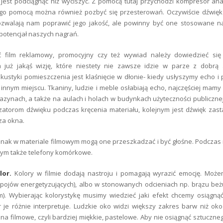
jest podciągnąć niż wyciszyć. Z pomocą tutaj przychodzi kompresor ana
 jego pomocą można również pozbyć się przesterowań. Oczywiście dźwię
 pozwalają nam poprawić jego jakość, ale powinny być one stosowane 
potencjał naszych nagrań.
ć film reklamowy, promocyjny czy też wywiad należy dowiedzieć się
 już jakąś wizję, które niestety nie zawsze idzie w parze z dobrą 
styki pomieszczenia jest klaśnięcie w dłonie- kiedy usłyszymy echo i 
 innym miejscu. Tkaniny, ludzie i meble osłabiają echo, najczęściej mamy
zynach, a także na aulach i holach w budynkach użyteczności publicznej
izatorom dźwięku podczas kręcenia materiału, kolejnym jest dźwięk zasta
za okna.
ednak w materiale filmowym mogą one przeszkadzać i być głośne. Podczas r
 tym także telefony komórkowe.
lor.
Kolory w filmie dodają nastroju i pomagają wyrazić emocję. Może
pojów energetyzujących), albo w stonowanych odcieniach np. brązu beż
). Wybierając kolorystykę musimy wiedzieć jaki efekt chcemy osiągną
je różnie interpretuje. Ludzkie oko widzi większy zakres barw niż ok
a filmowe, czyli bardziej miękkie, pastelowe. Aby nie osiągnąć sztuczne