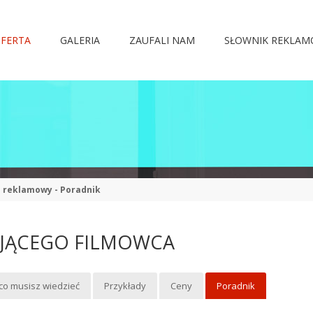
FERTA
GALERIA
ZAUFALI NAM
SŁOWNIK REKLA
m reklamowy - Poradnik
UJĄCEGO FILMOWCA
co musisz wiedzieć
Przykłady
Ceny
Poradnik