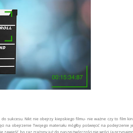
 do sukcesu. Nikt nie obejrzy kiepskiego filmu- nie ważne czy to film kin
ęci na obejrzenie Twojego materiału mógłby poświęcić na podejrzenie 
e zawieść, bo raz zrażony już do naszej twórczości nie wróci (a przynajmn