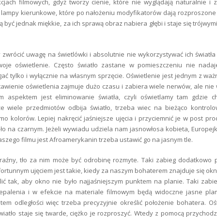
jach filmowych, gdyż tworzy cienie, które nie wyglądają naturalnie i 
lampy kierunkowe, które po nałożeniu modyfikatorów dają rozproszone
zą być jednak miękkie, za ich sprawą obraz nabiera głębi i staje się trójwy
zwrócić uwagę na świetlówki i absolutnie nie wykorzystywać ich światł
 swoje oświetlenie. Często światło zastane w pomieszczeniu nie nada
ać tylko i wyłącznie na własnym sprzęcie. Oświetlenie jest jednym z waż
ienie oświetlenia zajmuje dużo czasu i zabiera wiele nerwów, ale nie 
 aspektem jest eliminowanie światła, czyli oświetlamy tam gdzie c
 wiele przedmiotów odbija światło, trzeba wiec na bieżąco kontrolo
 kolorów. Lepiej nakręcić jaśniejsze ujęcia i przyciemnić je w post prod
ało na czarnym. Jeżeli wywiadu udziela nam jasnowłosa kobieta, Europej
aszego filmu jest Afroamerykanin trzeba ustawić go na jasnym tle.
aźny, tło za nim może być odrobinę rozmyte. Taki zabieg dodatkowo p
fortunnym ujęciem jest takie, kiedy za naszym bohaterem znajduje się ok
lić tak, aby okno nie było najjaśniejszym punktem na planie. Taki zabi
palenia i w efekcie na materiale filmowym będą widoczne jasne plam
m odległości więc trzeba precyzyjnie określić położenie bohatera. Oś
światło staje się twarde, ciężko je rozproszyć. Wtedy z pomocą przychodz