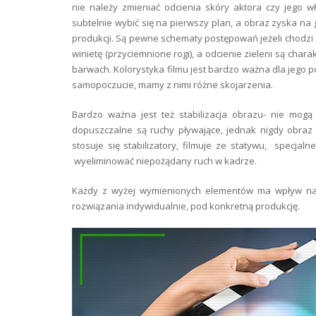
nie należy zmieniać odcienia skóry aktora czy jego 
subtelnie wybić się na pierwszy plan, a obraz zyska na g
produkcji. Są pewne schematy postępowań jeżeli chodzi
winietę (przyciemnione rogi), a odcienie zieleni są cha
barwach. Kolorystyka filmu jest bardzo ważna dla jego 
samopoczucie, mamy z nimi różne skojarzenia.
Bardzo ważna jest też stabilizacja obrazu- nie mo
dopuszczalne są ruchy pływające, jednak nigdy obraz n
stosuje się stabilizatory, filmuje ze statywu, specj
wyeliminować niepożądany ruch w kadrze.
Każdy z wyżej wymienionych elementów ma wpływ na 
rozwiązania indywidualnie, pod konkretną produkcję.