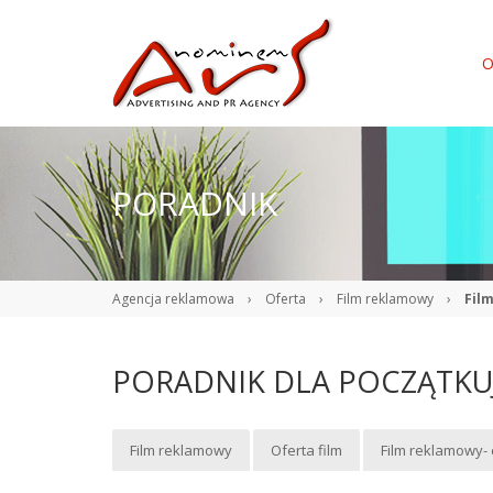
O
PORADNIK
Agencja reklamowa
›
Oferta
›
Film reklamowy
›
Fil
PORADNIK DLA POCZĄTK
Film reklamowy
Oferta film
Film reklamowy- 