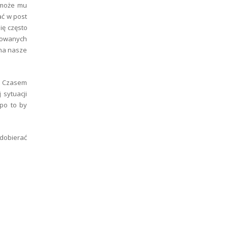
pomoże mu
ać w post
ię często
onowanych
 na nasze
. Czasem
 sytuacji
 po to by
dobierać