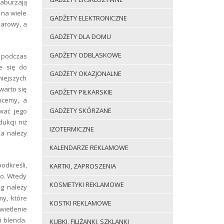
zaburzają
 na wiele
GADŻETY ELEKTRONICZNE
miarowy, a
GADŻETY DLA DOMU
GADŻETY ODBLASKOWE
a podczas
je się do
GADŻETY OKAZJONALNE
niejszych
warto się
GADŻETY PIŁKARSKIE
hcemy, a
GADŻETY SKÓRZANE
wać jego
ukcji niż
IZOTERMICZNE
ka należy
KALENDARZE REKLAMOWE
odkreśli,
KARTKI, ZAPROSZENIA
no. Wtedy
KOSMETYKI REKLAMOWE
eg należy
y, które
KOSTKI REKLAMOWE
wietlenie
i blenda.
KUBKI, FILIŻANKI, SZKLANKI