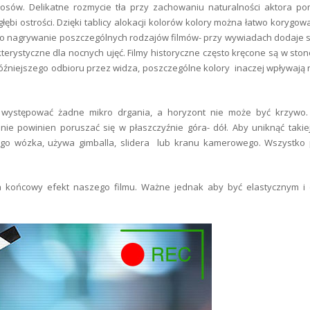
włosów. Delikatne rozmycie tła przy zachowaniu naturalności aktora 
łębi ostrości. Dzięki tablicy alokacji kolorów kolory można łatwo korygow
 o nagrywanie poszczególnych rodzajów filmów- przy wywiadach dodaje s
rakterystyczne dla nocnych ujęć. Filmy historyczne często kręcone są w st
późniejszego odbioru przez widza, poszczególne kolory inaczej wpływają
gą występować żadne mikro drgania, a horyzont nie może być krzywo
ie powinien poruszać się w płaszczyźnie góra- dół. Aby uniknąć takiej
alnego wózka, używa gimballa, slidera lub kranu kamerowego. Wszystko
końcowy efekt naszego filmu. Ważne jednak aby być elastycznym i 