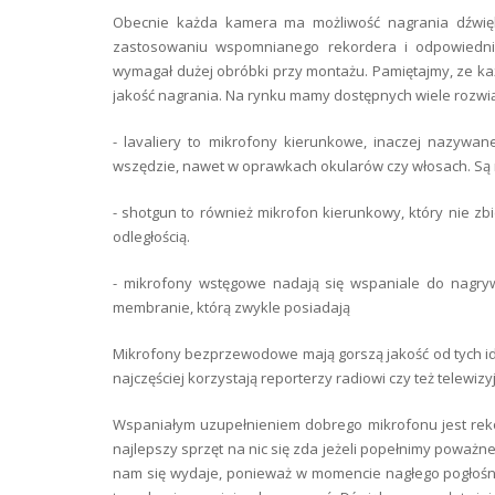
Obecnie każda kamera ma możliwość nagrania dźwięku,
zastosowaniu wspomnianego rekordera i odpowiednie
wymagał dużej obróbki przy montażu. Pamiętajmy, ze każd
jakość nagrania. Na rynku mamy dostępnych wiele rozwią
- lavaliery to mikrofony kierunkowe, inaczej nazywa
wszędzie, nawet w oprawkach okularów czy włosach. Są
- shotgun to również mikrofon kierunkowy, który nie zb
odległością.
- mikrofony wstęgowe nadają się wspaniale do nagrywa
membranie, którą zwykle posiadają
Mikrofony bezprzewodowe mają gorszą jakość od tych id
najczęściej korzystają reporterzy radiowi czy też telewizyj
Wspaniałym uzupełnieniem dobrego mikrofonu jest rekor
najlepszy sprzęt na nic się zda jeżeli popełnimy poważn
nam się wydaje, ponieważ w momencie nagłego pogłośnie