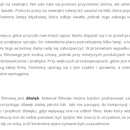
jęć na zewnątrz. Nie uda nam się przecież przyciemnić słońca, ale umi
wiatło. Podczas pracy na zewnątrz należy też uważać na bliki, które poja
amerę lampy błyskowej, która odbije światło, jednak tego zabiegu n
jscu gdzie przyszło nam kręcić ujęcia. Warto dopytać się o to przed p
ci podpięcia sprzętu. Do oświetlenia planu potrzebujemy kilku lamp, a t
adomi tego wcześniej damy radę się zabezpieczyć. W przeciwnym wypad
lanu filmowego jest trudną sztuką, jednak przy mniejszych produkcjach n
doświadczenie i praktyka. Przy większych przedsięwzięciach, gdzie jest 
g takiej firmy. Fachowcy uporają się z tym szybko i sprawnie, a oświ
retne wymagania.
 filmowej jest
dźwięk
. Materiał filmowy można bardzo podrasować z
orzystując dźwięk słabej jakości lub taki nie pasujący do kompozycji
i prędkość dźwięku, gdyż wpływają one na odbiór filmu. Mało który wid
. Muszą one do siebie pasować, być spójne. Nie znaczy to oczywiście, że 
ły ze sobą, a ich konkretne wykorzystanie było uzasadnione.