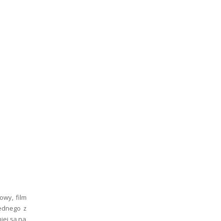
owy, film
jednego z
iej są na