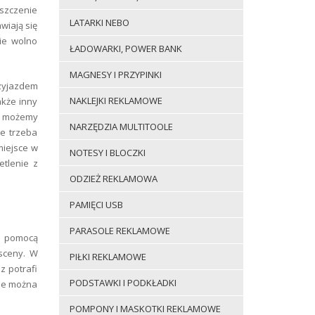
eszczenie
LATARKI NEBO
wiają się
ie wolno
ŁADOWARKI, POWER BANK
MAGNESY I PRZYPINKI
rzyjazdem
NAKLEJKI REKLAMOWE
akże inny
ku możemy
NARZĘDZIA MULTITOOLE
ie trzeba
miejsce w
NOTESY I BLOCZKI
etlenie z
ODZIEŻ REKLAMOWA
PAMIĘCI USB
PARASOLE REKLAMOWE
a pomocą
 sceny. W
PIŁKI REKLAMOWE
z potrafi
PODSTAWKI I PODKŁADKI
nie można
POMPONY I MASKOTKI REKLAMOWE