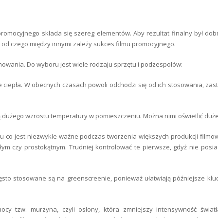
omocyjnego składa się szereg elementów. Aby rezultat finalny był dob
y od czego między innymi zależy sukces filmu promocyjnego.
lmowania. Do wyboru jest wiele rodzaju sprzętu i podzespołów:
le ciepła. W obecnych czasach powoli odchodzi się od ich stosowania, zast
 dużego wzrostu temperatury w pomieszczeniu. Można nimi oświetlić duże
ądu co jest niezwykle ważne podczas tworzenia większych produkcji filmo
głym czy prostokątnym. Trudniej kontrolować te pierwsze, gdyż nie posi
często stosowane są na greenscreenie, ponieważ ułatwiają późniejsze kl
cy tzw. murzyna, czyli osłony, która zmniejszy intensywność światła