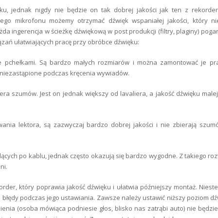
 jednak nigdy nie będzie on tak dobrej jakości jak ten z rekordera
go mikrofonu możemy otrzymać dźwięk wspaniałej jakości, który ni
a ingerencja w ścieżkę dźwiękową w post produkcji (filtry, plaginy) pog
zań ułatwiających pracę przy obróbce dźwięku:
ne pchełkami. Są bardzo małych rozmiarów i można zamontować je pra
 niezastąpione podczas kręcenia wywiadów.
iera szumów. Jest on jednak większy od lavaliera, a jakość dźwięku male
nia lektora, są zazwyczaj bardzo dobrej jakości i nie zbierają szum
ących po kablu, jednak często okazują się bardzo wygodne. Z takiego ro
ni.
der, który poprawia jakość dźwięku i ułatwia późniejszy montaż. Niest
e błędy podczas jego ustawiania. Zawsze należy ustawić niższy poziom dź
nia (osoba mówiąca podniesie głos, blisko nas zatrąbi auto) nie będzi