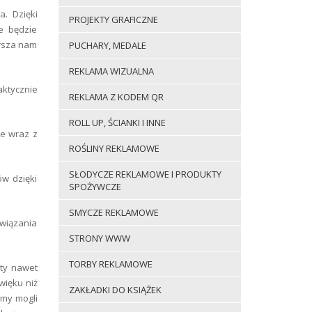
. Dzięki
PROJEKTY GRAFICZNE
e będzie
arsza nam
PUCHARY, MEDALE
REKLAMA WIZUALNA
ktycznie
REKLAMA Z KODEM QR
ROLL UP, ŚCIANKI I INNE
je wraz z
ROŚLINY REKLAMOWE
SŁODYCZE REKLAMOWE I PRODUKTY
ów dzięki
SPOŻYWCZE
SMYCZE REKLAMOWE
związania
STRONY WWW
TORBY REKLAMOWE
ety nawet
więku niż
ZAKŁADKI DO KSIĄŻEK
emy mogli