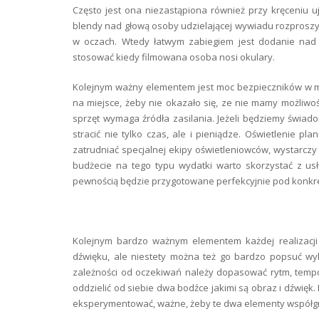
Często jest ona niezastąpiona również przy kręceniu u
blendy nad głową osoby udzielającej wywiadu rozproszy ś
w oczach. Wtedy łatwym zabiegiem jest dodanie nad k
stosować kiedy filmowana osoba nosi okulary.
Kolejnym ważny elementem jest moc bezpieczników w mie
na miejsce, żeby nie okazało się, ze nie mamy możliwoś
sprzęt wymaga źródła zasilania. Jeżeli będziemy świ
stracić nie tylko czas, ale i pieniądze. Oświetlenie p
zatrudniać specjalnej ekipy oświetleniowców, wystarczy 
budżecie na tego typu wydatki warto skorzystać z usłu
pewnością będzie przygotowane perfekcyjnie pod konk
Kolejnym bardzo ważnym elementem każdej realizacji
dźwięku, ale niestety można też go bardzo popsuć wyk
zależności od oczekiwań należy dopasować rytm, tempo 
oddzielić od siebie dwa bodźce jakimi są obraz i dźwięk
eksperymentować, ważne, żeby te dwa elementy współgra