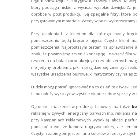
tego bezinwazyjnie skorygować. Dźwięk zawsze łatwiej 
który podciąga niskie, a wycisza wysokie dźwięki. Za
obróbce w post produkcji. Są specjalne filtry, które
przygotowanym materiale. Wtedy w pełni wykorzystamy 
Przy ustaleniach z klientem dla którego mamy kręci
pomieszczeniu będą kręcone ujęcia. Często klient ma
pomieszczenia. Najprostszym testem na sprawdzenie aku
znak, że powinniśmy zmienić koncepcję i nakręcić film w
czynienia na halach produkcyjnych czy obszernych maga
nie jedyny problem z jakim przyjdzie się zmierzyć real
wszystkie urządzenia biurowe, klimatyzatory czy hałas z
Ludzki mózg potrafi ignorować na co dzień te dźwięki, j
filmu należy wyłączyć wszystkie niepotrzebne sprzęty w
Ogromne znaczenie w produkcji filmowej ma także
ko
reklamę w żywych, energiczny barwach (np. reklama na
przy kampaniach reklamowych wysokiej jakości perfum
pamiętać o tym, że kamera nagrywa kolory, ale sensor 
Częstym zabiegiem jest zmiana kolorów z rzeczywistych n