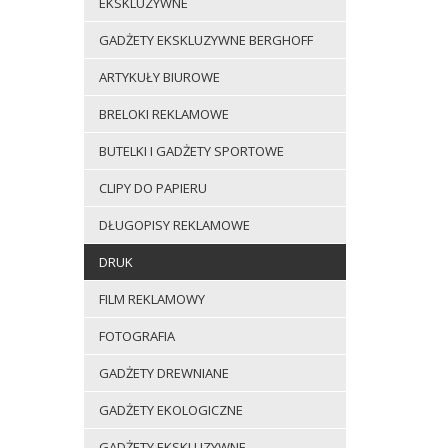
EKSKLUZYWNE
GADŻETY EKSKLUZYWNE BERGHOFF
ARTYKUŁY BIUROWE
BRELOKI REKLAMOWE
BUTELKI I GADŻETY SPORTOWE
CLIPY DO PAPIERU
DŁUGOPISY REKLAMOWE
DRUK
FILM REKLAMOWY
FOTOGRAFIA
GADŻETY DREWNIANE
GADŻETY EKOLOGICZNE
GADŻETY EKSKLUZYWNE