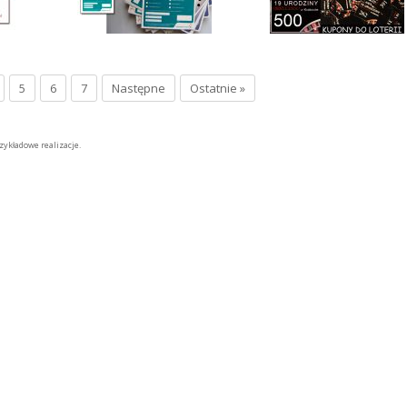
5
6
7
Następne
Ostatnie »
zykładowe realizacje.