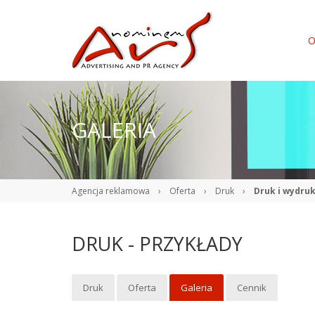
O
GALERIA
Agencja reklamowa
›
Oferta
›
Druk
›
Druk i wydruk
DRUK - PRZYKŁADY
Druk
Oferta
Galeria
Cennik