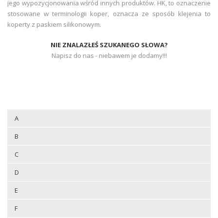
jego wypozycjonowania wśród innych produktów. HK, to oznaczenie
stosowane w terminologii koper, oznacza ze sposób klejenia to
koperty z paskiem silikonowym.
NIE ZNALAZŁEŚ SZUKANEGO SŁOWA?
Napisz do nas - niebawem je dodamy!!!
A
B
C
D
E
F