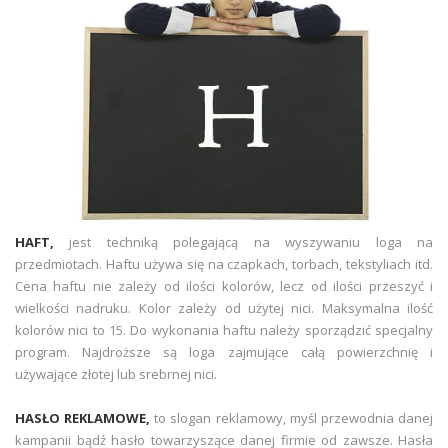
HAFT,
jest techniką polegającą na wyszywaniu loga na
przedmiotach. Haftu używa się na czapkach, torbach, tekstyliach itd.
Cena haftu nie zależy od ilości kolorów, lecz od ilości przeszyć i
wielkości nadruku. Kolor zależy od użytej nici. Maksymalna ilość
kolorów nici to 15. Do wykonania haftu należy sporządzić specjalny
program. Najdroższe są loga zajmujące całą powierzchnię i
używające złotej lub srebrnej nici.
HASŁO REKLAMOWE,
to slogan reklamowy, myśl przewodnia danej
kampanii bądź hasło towarzyszące danej firmie od zawsze. Hasła