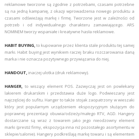
reklamowe tworzone są zgodnie z potrzebami, czasami potrzebne
są na jedną kampanię, z okazji wprowadzenia nowego produktu a
czasami odświeżają markę i firmę. Tworzone jest w zależności od
potrzeb i od indywidualnego charakteru zamawiającego. ARS
NOMINEM tworzy wspaniałe i kreatywne hasła reklamowe.
HABIT BUYING,
to kupowanie przez klienta stale produktu tej samej
marki. Habit buying jest wynikiem raczej braku rozczarowania daną
marka i nie oznacza pozytywnego przywiązania do niej.
HANDOUT,
inaczej ulotka (druk reklamowy).
HANGER,
to wiszący element POS. Zazwyczaj jest on powlekany
lakierem drukarskim i przedstawia duże logo. Podwieszany jest
najczęściej do sufitu. Hanger to także stojak zaopatrzony w wieszaki
który jest popularnym urządzeniem ekspozycyjnym służącym do
poprawnej prezentacji obuwia/odzieży/małego RTV, AGD. Hangery
dostarczane są wraz z towarem jako jego nieodzowny element
marki (prestiż firmy, ekspozycja inna niż pozostałego asortymentu w
sklepie/salonie). Hangery podkreślają markę towaru i są elementem