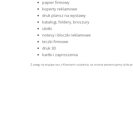
papier firmowy
koperty reklamowe
druk plansz na wystawy
katalogi, foldery, broszury
ulotki
notesy i bloczki reklamowe
teczki firmowe
druk 3D
kartki i zaproszenia
Z uwagi na wiążące nas z Klientami ustalenia, na stronie prezentujemy tylko pr