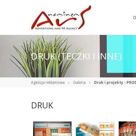
O
DRUK (TECZKI I INNE)
Agencja reklamowa
›
Galeria
›
Druk i projekty - PRO
DRUK