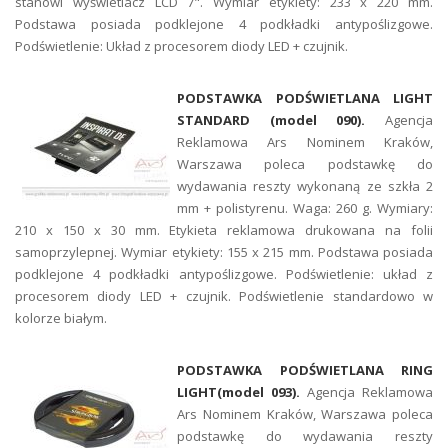
stanowi wyświetlacz LCD 7". Wymiar etykiety: 233 x 220 mm.
Podstawa posiada podklejone 4 podkładki antypoślizgowe.
Podświetlenie: Układ z procesorem diody LED + czujnik.
PODSTAWKA PODŚWIETLANA LIGHT
STANDARD (model 090).
Agencja
Reklamowa Ars Nominem Kraków,
Warszawa poleca podstawkę do
wydawania reszty wykonaną ze szkła 2
mm + polistyrenu. Waga: 260 g. Wymiary:
210 x 150 x 30 mm. Etykieta reklamowa drukowana na folii
samoprzylepnej. Wymiar etykiety: 155 x 215 mm. Podstawa posiada
podklejone 4 podkładki antypoślizgowe. Podświetlenie: układ z
procesorem diody LED + czujnik. Podświetlenie standardowo w
kolorze białym.
PODSTAWKA PODŚWIETLANA RING
LIGHT(model 093).
Agencja Reklamowa
Ars Nominem Kraków, Warszawa poleca
podstawkę do wydawania reszty