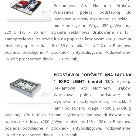
Reklamowa Ars Nominem Kraków,
Warszawa poleca podstawkę do
wydawania reszty wykonaną ze szkła 2
mm + polistyrenu. Waga: 450 g. Wymiary:
220 x 175 x 35 mm. Etykieta reklamowa drukowana na folii
samoprzylepnej na szybę lub na papierze kredowym 200 g. Wymiar
etykiety: papier kreda: 118 x 159 mm, folia: 111 x 210 mm. Podstawa
posiada podklejone 4 podkładki antypoślizgowe. Podświetlenie:
Układ z procesorem diody LED + czujnik.
PODSTAWKA PODŚWIETLANA LAGUNA
1 EXPO LIGHT
(model 124).
Agencja
Reklamowa Ars Nominem Kraków,
Warszawa poleca podstawkę do
wydawania reszty wykonaną ze szkła 2
mm + polistyrenu. Waga: 1- 600 g, 2- 640 g.
Wymiary: 270 x 180 x 50 mm. Etykieta reklamowa drukowana na
papierze kredowym 200 g. Wymiar etykiety: 198 x 138 mm. Podstawa
posiada podklejone 4 podkładki antypoślizgowe. Podświetlenie:
Układ z procesorem diody LED + czujnik.