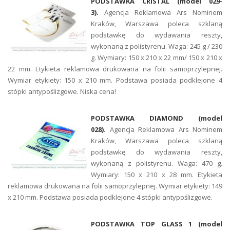
PODSTAWKA CRISTAL (model 029-
3).
Agencja Reklamowa Ars Nominem
Kraków, Warszawa poleca szklaną
podstawkę do wydawania reszty,
wykonaną z polistyrenu. Waga: 245 g / 230
g. Wymiary: 150 x 210 x 22 mm/ 150 x 210 x
22 mm. Etykieta reklamowa drukowana na folii samoprzylepnej.
Wymiar etykiety: 150 x 210 mm. Podstawa posiada podklejone 4
stópki antypoślizgowe. Niska cena!
PODSTAWKA DIAMOND (model
028).
Agencja Reklamowa Ars Nominem
Kraków, Warszawa poleca szklaną
podstawkę do wydawania reszty,
wykonaną z polistyrenu. Waga: 470 g.
Wymiary: 150 x 210 x 28 mm. Etykieta
reklamowa drukowana na folii samoprzylepnej. Wymiar etykiety: 149
x 210 mm. Podstawa posiada podklejone 4 stópki antypoślizgowe.
PODSTAWKA TOP GLASS 1 (model