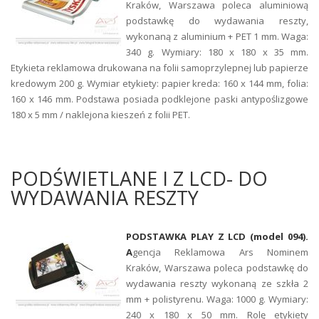
Kraków, Warszawa poleca aluminiową
podstawkę do wydawania reszty,
wykonaną z aluminium + PET 1 mm. Waga:
340 g. Wymiary: 180 x 180 x 35 mm.
Etykieta reklamowa drukowana na folii samoprzylepnej lub papierze
kredowym 200 g. Wymiar etykiety: papier kreda: 160 x 144 mm, folia:
160 x 146 mm. Podstawa posiada podklejone paski antypoślizgowe
180 x 5 mm / naklejona kieszeń z folii PET.
PODŚWIETLANE I Z LCD- DO
WYDAWANIA RESZTY
PODSTAWKA PLAY Z LCD (model 094).
A
gencja Reklamowa Ars Nominem
Kraków, Warszawa poleca podstawkę do
wydawania reszty wykonaną ze szkła 2
mm + polistyrenu. Waga: 1000 g. Wymiary:
240 x 180 x 50 mm. Rolę etykiety