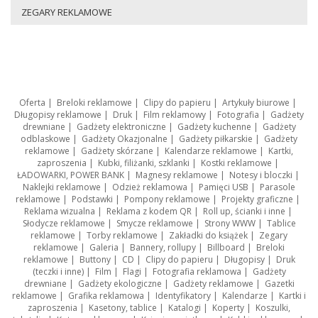
ZEGARY REKLAMOWE
Oferta
|
Breloki reklamowe
|
Clipy do papieru
|
Artykuły biurowe
|
Długopisy reklamowe
|
Druk
|
Film reklamowy
|
Fotografia
|
Gadżety
drewniane
|
Gadżety elektroniczne
|
Gadżety kuchenne
|
Gadżety
odblaskowe
|
Gadżety Okazjonalne
|
Gadżety piłkarskie
|
Gadżety
reklamowe
|
Gadżety skórzane
|
Kalendarze reklamowe
|
Kartki,
zaproszenia
|
Kubki, filiżanki, szklanki
|
Kostki reklamowe
|
ŁADOWARKI, POWER BANK
|
Magnesy reklamowe
|
Notesy i bloczki
|
Naklejki reklamowe
|
Odzież reklamowa
|
Pamięci USB
|
Parasole
reklamowe
|
Podstawki
|
Pompony reklamowe
|
Projekty graficzne
|
Reklama wizualna
|
Reklama z kodem QR
|
Roll up, ścianki i inne
|
Słodycze reklamowe
|
Smycze reklamowe
|
Strony WWW
|
Tablice
reklamowe
|
Torby reklamowe
|
Zakładki do książek
|
Zegary
reklamowe
|
Galeria
|
Bannery, rollupy
|
Billboard
|
Breloki
reklamowe
|
Buttony
|
CD
|
Clipy do papieru
|
Długopisy
|
Druk
(teczki i inne)
|
Film
|
Flagi
|
Fotografia reklamowa
|
Gadżety
drewniane
|
Gadżety ekologiczne
|
Gadżety reklamowe
|
Gazetki
reklamowe
|
Grafika reklamowa
|
Identyfikatory
|
Kalendarze
|
Kartki i
zaproszenia
|
Kasetony, tablice
|
Katalogi
|
Koperty
|
Koszulki,