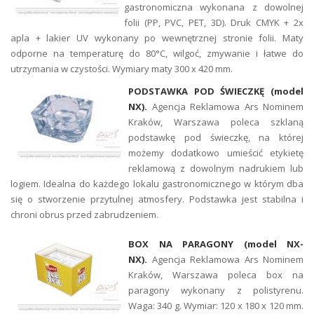
gastronomiczna wykonana z dowolnej
folii (PP, PVC, PET, 3D). Druk CMYK + 2x
apla + lakier UV wykonany po wewnętrznej stronie folii. Maty
odporne na temperaturę do 80°C, wilgoć, zmywanie i łatwe do
utrzymania w czystości. Wymiary maty 300 x 420 mm.
PODSTAWKA POD ŚWIECZKĘ (model
NX).
Agencja Reklamowa Ars Nominem
Kraków, Warszawa poleca szklaną
podstawkę pod świeczkę, na której
możemy dodatkowo umieścić etykietę
reklamową z dowolnym nadrukiem lub
logiem. Idealna do każdego lokalu gastronomicznego w którym dba
się o stworzenie przytulnej atmosfery. Podstawka jest stabilna i
chroni obrus przed zabrudzeniem.
BOX NA PARAGONY (model NX-
NX).
Agencja Reklamowa Ars Nominem
Kraków, Warszawa poleca box na
paragony wykonany z polistyrenu.
Waga: 340 g. Wymiar: 120 x 180 x 120 mm.