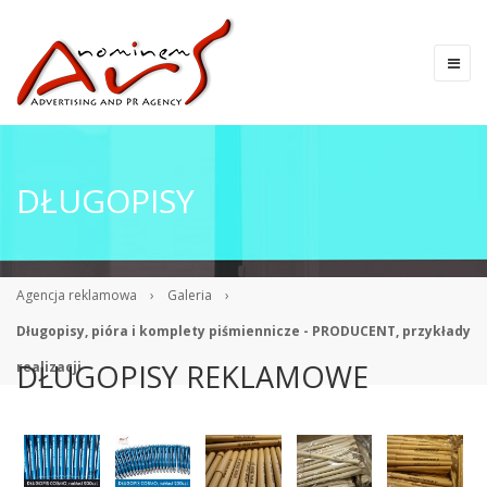
DŁUGOPISY
Agencja reklamowa
›
Galeria
›
Długopisy, pióra i komplety piśmiennicze - PRODUCENT, przykłady
DŁUGOPISY REKLAMOWE
realizacji