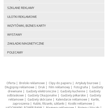
SZKLANE REKLAMY
ULOTKI REKLAMOWE
WIZYTÓWKI, BIZNES KARTY
WYSTAWY
ZAKŁADKI MAGNETYCZNE
POLECAMY
Oferta
|
Breloki reklamowe
|
Clipy do papieru
|
Artykuły biurowe
|
Długopisy reklamowe
|
Druk
|
Film reklamowy
|
Fotografia
|
Gadżety
drewniane
|
Gadżety elektroniczne
|
Gadżety kuchenne
|
Gadżety
odblaskowe
|
Gadżety Okazjonalne
|
Gadżety piłkarskie
|
Gadżety
reklamowe
|
Gadżety skórzane
|
Kalendarze reklamowe
|
Kartki,
zaproszenia
|
Kubki, filiżanki, szklanki
|
Kostki reklamowe
|
ŁADOWARKI, POWER BANK
|
Magnesy reklamowe
|
Notesy i bloczki
|