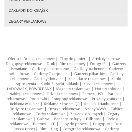
ZAKŁADKI DO KSIĄŻEK
ZEGARY REKLAMOWE
Oferta
|
Breloki reklamowe
|
Clipy do papieru
|
Artykuły biurowe
|
Długopisy reklamowe
|
Druk
|
Film reklamowy
|
Fotografia
|
Gadżety
drewniane
|
Gadżety elektroniczne
|
Gadżety kuchenne
|
Gadżety
odblaskowe
|
Gadżety Okazjonalne
|
Gadżety piłkarskie
|
Gadżety
reklamowe
|
Gadżety skórzane
|
Kalendarze reklamowe
|
Kartki,
zaproszenia
|
Kubki, filiżanki, szklanki
|
Kostki reklamowe
|
ŁADOWARKI, POWER BANK
|
Magnesy reklamowe
|
Notesy i bloczki
|
Naklejki reklamowe
|
Odzież reklamowa
|
Pamięci USB
|
Parasole
reklamowe
|
Podstawki
|
Pompony reklamowe
|
Projekty graficzne
|
Reklama wizualna
|
Reklama z kodem QR
|
Roll up, ścianki i inne
|
Słodycze reklamowe
|
Smycze reklamowe
|
Strony WWW
|
Tablice
reklamowe
|
Torby reklamowe
|
Zakładki do książek
|
Zegary
reklamowe
|
Galeria
|
Bannery, rollupy
|
Billboard
|
Breloki
reklamowe
|
Buttony
|
CD
|
Clipy do papieru
|
Długopisy
|
Druk
(teczki i inne)
|
Film
|
Flagi
|
Fotografia reklamowa
|
Gadżety