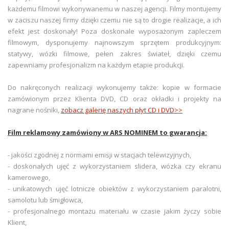
każdemu filmowi wykonywanemu w naszej agencji. Filmy montujemy
w zaciszu naszej firmy dzięki czemu nie są to drogie realizacje, a ich
efekt jest doskonały! Poza doskonale wyposażonym zapleczem
filmowym, dysponujemy najnowszym sprzętem produkcyjnym:
statywy, wózki filmowe, pełen zakres świateł, dzięki czemu
zapewniamy profesjonalizm na każdym etapie produkcji.
Do nakręconych realizacji wykonujemy także: kopie w formacie
zamówionym przez Klienta DVD, CD oraz okładki i projekty na
nagrane nośniki,
zobacz galerię naszych płyt CD i DVD>>
Film reklamowy zamówiony w ARS NOMINEM to gwarancja:
- jakości zgodnej z normami emisji w stacjach telewizyjnych,
- doskonałych ujęć z wykorzystaniem slidera, wózka czy ekranu
kamerowego,
- unikatowych ujęć lotnicze obiektów z wykorzystaniem paralotni,
samolotu lub śmigłowca,
- profesjonalnego montażu materiału w czasie jakim życzy sobie
Klient,