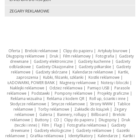
ZEGARY REKLAMOWE
Oferta
|
Breloki reklamowe
|
Clipy do papieru
|
Artykuły biurowe
|
Długopisy reklamowe
|
Druk
|
Film reklamowy
|
Fotografia
|
Gadżety
drewniane
|
Gadżety elektroniczne
|
Gadżety kuchenne
|
Gadżety
odblaskowe
|
Gadżety Okazjonalne
|
Gadżety piłkarskie
|
Gadżety
reklamowe
|
Gadżety skórzane
|
Kalendarze reklamowe
|
Kartki,
zaproszenia
|
Kubki, filiżanki, szklanki
|
Kostki reklamowe
|
ŁADOWARKI, POWER BANK
|
Magnesy reklamowe
|
Notesy i bloczki
|
Naklejki reklamowe
|
Odzież reklamowa
|
Pamięci USB
|
Parasole
reklamowe
|
Podstawki
|
Pompony reklamowe
|
Projekty graficzne
|
Reklama wizualna
|
Reklama z kodem QR
|
Roll up, ścianki i inne
|
Słodycze reklamowe
|
Smycze reklamowe
|
Strony WWW
|
Tablice
reklamowe
|
Torby reklamowe
|
Zakładki do książek
|
Zegary
reklamowe
|
Galeria
|
Bannery, rollupy
|
Billboard
|
Breloki
reklamowe
|
Buttony
|
CD
|
Clipy do papieru
|
Długopisy
|
Druk
(teczki i inne)
|
Film
|
Flagi
|
Fotografia reklamowa
|
Gadżety
drewniane
|
Gadżety ekologiczne
|
Gadżety reklamowe
|
Gazetki
reklamowe
|
Grafika reklamowa
|
Identyfikatory
|
Kalendarze
|
Kartki i