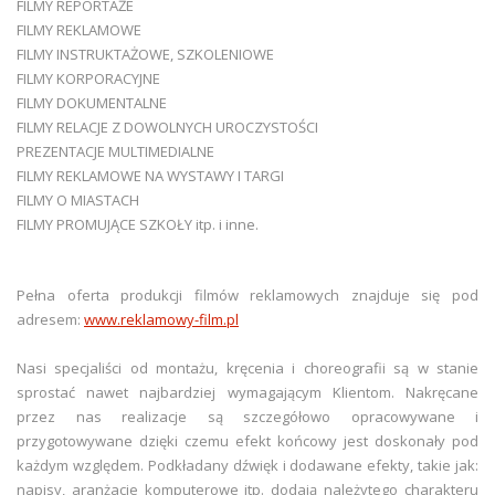
FILMY REPORTAŻE
FILMY REKLAMOWE
FILMY INSTRUKTAŻOWE, SZKOLENIOWE
FILMY KORPORACYJNE
FILMY DOKUMENTALNE
FILMY RELACJE Z DOWOLNYCH UROCZYSTOŚCI
PREZENTACJE MULTIMEDIALNE
FILMY REKLAMOWE NA WYSTAWY I TARGI
FILMY O MIASTACH
FILMY PROMUJĄCE SZKOŁY itp. i inne.
Pełna oferta produkcji filmów reklamowych znajduje się pod
adresem:
www.reklamowy-film.pl
Nasi specjaliści od montażu, kręcenia i choreografii są w stanie
sprostać nawet najbardziej wymagającym Klientom. Nakręcane
przez nas realizacje są szczegółowo opracowywane i
przygotowywane dzięki czemu efekt końcowy jest doskonały pod
każdym względem. Podkładany dźwięk i dodawane efekty, takie jak:
napisy, aranżacje komputerowe itp. dodają należytego charakteru