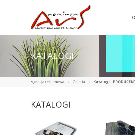
O
KATALOGI
Agencja reklamowa
›
Galeria
›
Katalogi - PRODUCENT,
KATALOGI