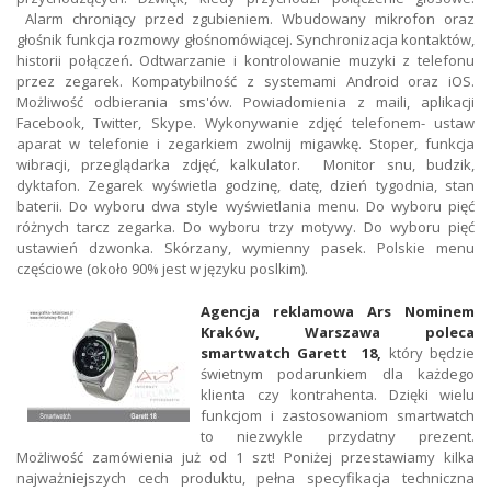
Alarm chroniący przed zgubieniem. Wbudowany mikrofon oraz
głośnik funkcja rozmowy głośnomówiącej. Synchronizacja kontaktów,
historii połączeń. Odtwarzanie i kontrolowanie muzyki z telefonu
przez zegarek. Kompatybilność z systemami Android oraz iOS.
Możliwość odbierania sms'ów. Powiadomienia z maili, aplikacji
Facebook, Twitter, Skype. Wykonywanie zdjęć telefonem- ustaw
aparat w telefonie i zegarkiem zwolnij migawkę. Stoper, funkcja
wibracji, przeglądarka zdjęć, kalkulator. Monitor snu, budzik,
dyktafon. Zegarek wyświetla godzinę, datę, dzień tygodnia, stan
baterii. Do wyboru dwa style wyświetlania menu. Do wyboru pięć
różnych tarcz zegarka. Do wyboru trzy motywy. Do wyboru pięć
ustawień dzwonka. Skórzany, wymienny pasek. Polskie menu
częściowe (około 90% jest w języku poslkim).
Agencja reklamowa Ars Nominem
Kraków, Warszawa poleca
smartwatch Garett 18,
który będzie
świetnym podarunkiem dla każdego
klienta czy kontrahenta. Dzięki wielu
funkcjom i zastosowaniom smartwatch
to niezwykle przydatny prezent.
Możliwość zamówienia już od 1 szt! Poniżej przestawiamy kilka
najważniejszych cech produktu, pełna specyfikacja techniczna