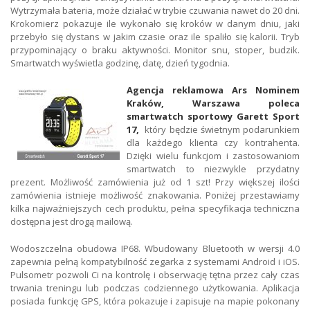
Wytrzymała bateria, może działać w trybie czuwania nawet do 20 dni.
Krokomierz pokazuje ile wykonało się kroków w danym dniu, jaki
przebyło się dystans w jakim czasie oraz ile spaliło się kalorii. Tryb
przypominający o braku aktywności. Monitor snu, stoper, budzik.
Smartwatch wyświetla godzinę, datę, dzień tygodnia.
Agencja reklamowa Ars Nominem
Kraków, Warszawa poleca
smartwatch sportowy Garett Sport
17,
który będzie świetnym podarunkiem
dla każdego klienta czy kontrahenta.
Dzięki wielu funkcjom i zastosowaniom
smartwatch to niezwykle przydatny
prezent. Możliwość zamówienia już od 1 szt! Przy większej ilości
zamówienia istnieje możliwość znakowania. Poniżej przestawiamy
kilka najważniejszych cech produktu, pełna specyfikacja techniczna
dostępna jest drogą mailową.
Wodoszczelna obudowa IP68. Wbudowany Bluetooth w wersji 4.0
zapewnia pełną kompatybilność zegarka z systemami Android i iOS.
Pulsometr pozwoli Ci na kontrolę i obserwację tętna przez cały czas
trwania treningu lub podczas codziennego użytkowania. Aplikacja
posiada funkcję GPS, która pokazuje i zapisuje na mapie pokonany