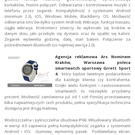
kontaktów, historii połączeń. Odtwarzanie i kontrolowanie muzyki z
telefonu przez zegarek. Kompatybilność z systemami Android
(minimum 2.3), iOS, Windows Mobile, BlackBerry OS. Możliwość
odbierania sms'ów (tylko system Android). Wibracje, funkcja masażu,
ciągła wibracja. Krokomierz zmierzy ile wykonało się kroków w
danym dniu, jaki przebyło się dystans oraz ile spaliło się kalorii.
Zegarek wyświetla godzinę, datę, stan baterii. Połączenie za
pośrednictwem Bluetooth (co najmniej wersja 2.0).
Agencja reklamowa Ars Nominem
Kraków, Warszawa poleca
smartwatch sportowy Grrett Sport
4.
który będzie świetnym podarunkiem
dla każdego klienta czy kontrahenta.
Dzięki wielu funkcjom i zastosowaniom
smartwatch to niezwykle przydatny
prezent. Możliwość zamówienia już od 1 szt! Poniżej przestawiamy
kilka najważniejszych cech produktu, pełna specyfikacja techniczna
dostępna jest drogą mailową.
Wodoszczelna i pyłoszczelna obudowa IP68. Wbudowany Bluetooth
w wersji 4.0 zapewnia pełną kompatybilność zegarka z systemami
Android i iOS. Gumowy, wymienny pasek. Podświetlany ekran.