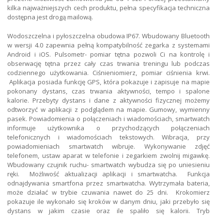
kilka najważniejszych cech produktu, pełna specyfikacja techniczna
dostępna jest drogą mailową.
Wodoszczelna i pyłoszczelna obudowa IP67. Wbudowany Bluetooth
w wersji 4.0 zapewnia pełną kompatybilność zegarka z systemami
Android i iOS. Pulsometr- pomiar tętna pozwoli Ci na kontrolę i
obserwację tętna przez cały czas trwania treningu lub podczas
codziennego użytkowania. Ciśnieniomierz, pomiar ciśnienia krwi.
Aplikacja posiada funkcję GPS, która pokazuje i zapisuje na mapie
pokonany dystans, czas trwania aktywności, tempo i spalone
kalorie. Przebyty dystans i dane z aktywności fizycznej możemy
odtworzyć w aplikacji z podglądem na mapie. Gumowy, wymienny
pasek. Powiadomienia o połączeniach i wiadomościach, smartwatch
informuje użytkownika o przychodzących połączeniach
telefonicznych i wiadomościach tekstowych. Wibracja, przy
powiadomieniach smartwatch wibruje. Wykonywanie zdjęć
telefonem, ustaw aparat w telefonie i zegarkiem zwolnij migawkę.
Wbudowany czujnik ruchu- smartwatch wybudza się po uniesieniu
ręki. Możliwość aktualizacji aplikacji i smartwatcha. Funkcja
odnajdywania smartfona przez smartwatcha. Wytrzymała bateria,
może działać w trybie czuwania nawet do 25 dni. Krokomierz
pokazuje ile wykonało się kroków w danym dniu, jaki przebyło się
dystans w jakim czasie oraz ile spaliło się kalorii. Tryb