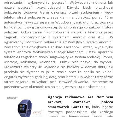
odrzucanie i wykonywanie połączeń. Wyświetlanie numeru lub
nazwy połączeń przychodzących. Dźwięk, kiedy przychodzi
połączenie głosowe. Alarm chroniący przed zgubieniem - kiedy
telefon straci połączenie z zegarkiem na odległość ponad 10 m
automatycznie włączy się alarm. Wbudowany mikrofon oraz głośnik z
funkcją rozmowy głośnomówiącej. Synchronizacja kontaktów, historii
połączeń. Odtwarzanie i kontrolowanie muzyki z telefonu przez
zegarek. Kompatybilność z systemami Android oraz iOS (iOS
ograniczony). Możliwość odbierania sms'ów (tylko system Android).
Powiadomienie dźwiękowe z aplikacji Facebook, Twitter, Skype (tylko
system Android). Wykonywanie zdjęć telefonem (ustaw aparat w
telefonie i zegarkiem zwolnij migawkę- tylko system Android). Stoper,
wibracja, kalkulator, kalendarz. Budzik pięć pozycji do wyboru.
Krokomierz zmierzy ile wykonało się kroków w danym dniu, jaki
przebyło się dystans w jakim czasie oraz ile spaliło się kalorii.
Zegarek wyświetla godzinę, datę, stan baterii. Do wyboru trzy różne
tarcze zegarka. Do wyboru pięć ustawień dzwonka. Połączenie za
pośrednictwem Bluetooth (co najmniej wersja 2.0). Polskie menu.
Agencja reklamowa Ars Nominem
Kraków, Warszawa poleca
smartwatch Garett 10,
który będzie
świetnym podarunkiem dla każdego
klienta czy kontrahenta. Dzięki wielu