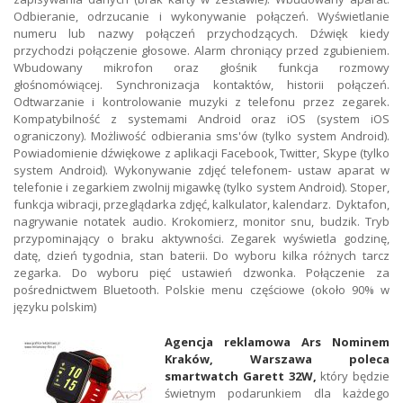
Odbieranie, odrzucanie i wykonywanie połączeń. Wyświetlanie
numeru lub nazwy połączeń przychodzących. Dźwięk kiedy
przychodzi połączenie głosowe. Alarm chroniący przed zgubieniem.
Wbudowany mikrofon oraz głośnik funkcja rozmowy
głośnomówiącej. Synchronizacja kontaktów, historii połączeń.
Odtwarzanie i kontrolowanie muzyki z telefonu przez zegarek.
Kompatybilność z systemami Android oraz iOS (system iOS
ograniczony). Możliwość odbierania sms'ów (tylko system Android).
Powiadomienie dźwiękowe z aplikacji Facebook, Twitter, Skype (tylko
system Android). Wykonywanie zdjęć telefonem- ustaw aparat w
telefonie i zegarkiem zwolnij migawkę (tylko system Android). Stoper,
funkcja wibracji, przeglądarka zdjęć, kalkulator, kalendarz. Dyktafon,
nagrywanie notatek audio. Krokomierz, monitor snu, budzik. Tryb
przypominający o braku aktywności. Zegarek wyświetla godzinę,
datę, dzień tygodnia, stan baterii. Do wyboru kilka różnych tarcz
zegarka. Do wyboru pięć ustawień dzwonka. Połączenie za
pośrednictwem Bluetooth. Polskie menu częściowe (około 90% w
języku polskim)
Agencja reklamowa Ars Nominem
Kraków, Warszawa poleca
smartwatch Garett 32W,
który będzie
świetnym podarunkiem dla każdego