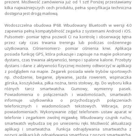
prezent. Możliwość zamówienia już od 1 szt! Poniżej przestawiamy
kilka najważniejszych cech produktu, pełna specyfikacja techniczna
dostępna jest drogą mailową.
Wodoszczelna obudowa IP68. Wbudowany Bluetooth w wersji 4.0
zapewnia pełną kompatybilność zegarka z systemami Android i iOS.
Pulsometr- pomiar tętna pozwoli Ci na kontrolę i obserwację tętna
przez cały czas trwania treningu lub podczas codziennego
użytkowania. Ciśnieniomierz- pomiar ciśnienia krwi. Aplikacja
posiada funkcję GPS, która pokazuje i zapisuje na mapie pokonany
dystans, czas trwania aktywności, tempo i spalone kalorie. Przebyty
dystans i dane z aktywności fizycznej możemy odtworzyć w aplikacji
z podglądem na mapie. Zegarek posiada wiele trybów sportowych
np. chodzenie, bieganie, pływanie, jazda rowerem, wspinaczka
górska, koszykówka, piłka nożna, tenis stołowy, itp. Do wyboru kilka
różnych tarcz smartwatcha. Gumowy, wymienny pasek.
Powiadomienia o połączeniach i wiadomościach, smartwatch
informuje użytkownika o przychodzących połączeniach
telefonicznych i wiadomościach tekstowych. Wibracja, przy
powiadomieniach. Wykonywanie zdjęć telefonem- ustaw aparat w
telefonie i zegarkiem zwolnij migawkę. Wbudowany czujnik ruchu,
smartwatch wybudza się po uniesieniu ręki. Możliwość aktualizacji
aplikacji i smartwatcha. Funkcja odnajdywania smartwatcha z
pozycji aplikacji lub odnajdywania smartfona z pozycji smartwatcha.