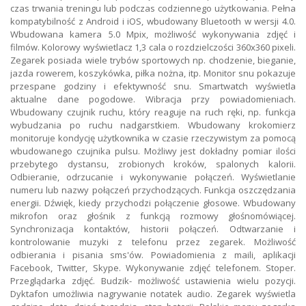
czas trwania treningu lub podczas codziennego użytkowania. Pełna
kompatybilność z Android i iOS, wbudowany Bluetooth w wersji 4.0.
Wbudowana kamera 5.0 Mpix, możliwość wykonywania zdjęć i
filmów. Kolorowy wyświetlacz 1,3 cala o rozdzielczości 360x360 pixeli.
Zegarek posiada wiele trybów sportowych np. chodzenie, bieganie,
jazda rowerem, koszykówka, piłka nożna, itp. Monitor snu pokazuje
przespane godziny i efektywność snu. Smartwatch wyświetla
aktualne dane pogodowe. Wibracja przy powiadomieniach.
Wbudowany czujnik ruchu, który reaguje na ruch ręki, np. funkcja
wybudzania po ruchu nadgarstkiem. Wbudowany krokomierz
monitoruje kondycję użytkownika w czasie rzeczywistym za pomocą
wbudowanego czujnika pulsu. Możliwy jest dokładny pomiar ilości
przebytego dystansu, zrobionych kroków, spalonych kalorii.
Odbieranie, odrzucanie i wykonywanie połączeń. Wyświetlanie
numeru lub nazwy połączeń przychodzących. Funkcja oszczędzania
energii. Dźwięk, kiedy przychodzi połączenie głosowe. Wbudowany
mikrofon oraz głośnik z funkcją rozmowy głośnomówiącej.
Synchronizacja kontaktów, historii połączeń. Odtwarzanie i
kontrolowanie muzyki z telefonu przez zegarek. Możliwość
odbierania i pisania sms'ów. Powiadomienia z maili, aplikacji
Facebook, Twitter, Skype. Wykonywanie zdjęć telefonem. Stoper.
Przeglądarka zdjęć. Budzik- możliwość ustawienia wielu pozycji.
Dyktafon umożliwia nagrywanie notatek audio. Zegarek wyświetla