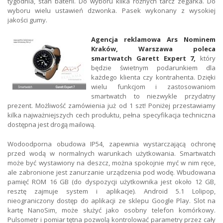
tygodnia, stan baterii. Do wyboru kilka różnych tarcz zegarka. Do
wyboru wielu ustawień dzwonka. Pasek wykonany z wysokiej
jakości gumy.
Agencja reklamowa Ars Nominem
Kraków, Warszawa poleca
smartwatch Garett Expert 7,
który
będzie świetnym podarunkiem dla
każdego klienta czy kontrahenta. Dzięki
wielu funkcjom i zastosowaniom
smartwatch to niezwykle przydatny
prezent. Możliwość zamówienia już od 1 szt! Poniżej przestawiamy
kilka najważniejszych cech produktu, pełna specyfikacja techniczna
dostępna jest drogą mailową.
Wodoodporna obudowa IP54, zapewnia wystarczającą ochronę
przed wodą w normalnych warunkach użytkowania. Smartwatch
może być wystawiony na deszcz, można spokojnie myć w nim ręce,
ale zabronione jest zanurzanie urządzenia pod wodę. Wbudowana
pamięć ROM 16 GB (do dyspozycji użytkownika jest około 12 GB,
resztę zajmuje system i aplikacje). Android 5.1 Lolipop,
nieograniczony dostęp do aplikacji ze sklepu Google Play. Slot na
kartę NanoSim, może służyć jako osobny telefon komórkowy.
Pulsometr i pomiar tętna pozwolą kontrolować parametry przez cały