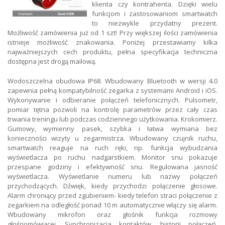
klienta czy kontrahenta. Dzięki wielu
funkcjom i zastosowaniom smartwatch
to niezwykle przydatny prezent.
Możliwość zamówienia już od 1 szt! Przy większej ilości zamówienia
istnieje możliwość znakowania. Poniżej przestawiamy kilka
najważniejszych cech produktu, pełna specyfikacja techniczna
dostępna jest drogą mailową.
Wodoszczelna obudowa IP68. Wbudowany Bluetooth w wersji 4.0
zapewnia pełną kompatybilność zegarka z systemami Android i iOS.
Wykonywanie i odbieranie połączeń telefonicznych. Pulsometr,
pomiar tętna pozwoli na kontrolę parametrów przez cały czas
trwania treningu lub podczas codziennego użytkowania. Krokomierz.
Gumowy, wymienny pasek, szybka i łatwa wymiana bez
konieczności wizyty u zegarmistrza. Wbudowany czujnik ruchu,
smartwatch reaguje na ruch ręki, np. funkcja wybudzania
wyświetlacza po ruchu nadgarstkiem. Monitor snu pokazuje
przespane godziny i efektywność snu. Regulowana jasność
wyświetlacza. Wyświetlanie numeru lub nazwy połączeń
przychodzących. Dźwięk, kiedy przychodzi połączenie głosowe.
Alarm chroniący przed zgubieniem- kiedy telefon straci połączenie z
zegarkiem na odległość ponad 10 m automatycznie włączy się alarm.
Wbudowany mikrofon oraz głośnik funkcja rozmowy
głośnomówiącej. Synchronizacja kontaktów, historii połączeń.