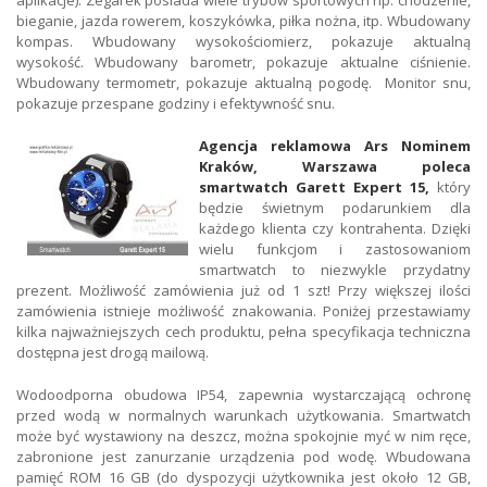
aplikacje). Zegarek posiada wiele trybów sportowych np. chodzenie,
bieganie, jazda rowerem, koszykówka, piłka nożna, itp. Wbudowany
kompas. Wbudowany wysokościomierz, pokazuje aktualną
wysokość. Wbudowany barometr, pokazuje aktualne ciśnienie.
Wbudowany termometr, pokazuje aktualną pogodę. Monitor snu,
pokazuje przespane godziny i efektywność snu.
Agencja reklamowa Ars Nominem
Kraków, Warszawa poleca
smartwatch Garett Expert 15,
który
będzie świetnym podarunkiem dla
każdego klienta czy kontrahenta. Dzięki
wielu funkcjom i zastosowaniom
smartwatch to niezwykle przydatny
prezent. Możliwość zamówienia już od 1 szt! Przy większej ilości
zamówienia istnieje możliwość znakowania. Poniżej przestawiamy
kilka najważniejszych cech produktu, pełna specyfikacja techniczna
dostępna jest drogą mailową.
Wodoodporna obudowa IP54, zapewnia wystarczającą ochronę
przed wodą w normalnych warunkach użytkowania. Smartwatch
może być wystawiony na deszcz, można spokojnie myć w nim ręce,
zabronione jest zanurzanie urządzenia pod wodę. Wbudowana
pamięć ROM 16 GB (do dyspozycji użytkownika jest około 12 GB,