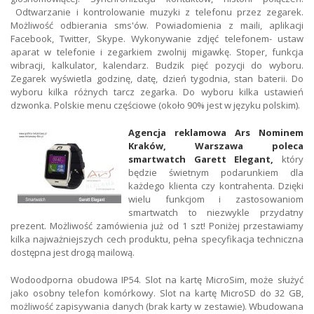
Odtwarzanie i kontrolowanie muzyki z telefonu przez zegarek.
Możliwość odbierania sms'ów. Powiadomienia z maili, aplikacji
Facebook, Twitter, Skype. Wykonywanie zdjęć telefonem- ustaw
aparat w telefonie i zegarkiem zwolnij migawkę. Stoper, funkcja
wibracji, kalkulator, kalendarz. Budzik pięć pozycji do wyboru.
Zegarek wyświetla godzinę, datę, dzień tygodnia, stan baterii. Do
wyboru kilka różnych tarcz zegarka. Do wyboru kilka ustawień
dzwonka. Polskie menu częściowe (około 90% jest w języku polskim).
Agencja reklamowa Ars Nominem
Kraków, Warszawa poleca
smartwatch Garett Elegant,
który
będzie świetnym podarunkiem dla
każdego klienta czy kontrahenta. Dzięki
wielu funkcjom i zastosowaniom
smartwatch to niezwykle przydatny
prezent. Możliwość zamówienia już od 1 szt! Poniżej przestawiamy
kilka najważniejszych cech produktu, pełna specyfikacja techniczna
dostępna jest drogą mailową.
Wodoodporna obudowa IP54. Slot na kartę MicroSim, może służyć
jako osobny telefon komórkowy. Slot na kartę MicroSD do 32 GB,
możliwość zapisywania danych (brak karty w zestawie). Wbudowana