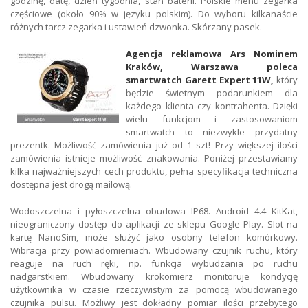
godzinę, datę, dzień tygodnia, stan baterii. Polskie menu zegarka
częściowe (około 90% w języku polskim). Do wyboru kilkanaście
różnych tarcz zegarka i ustawień dzwonka. Skórzany pasek.
Agencja reklamowa Ars Nominem
Kraków, Warszawa poleca
smartwatch Garett Expert 11W,
który
będzie świetnym podarunkiem dla
każdego klienta czy kontrahenta. Dzięki
wielu funkcjom i zastosowaniom
smartwatch to niezwykle przydatny
prezentk. Możliwość zamówienia już od 1 szt! Przy większej ilości
zamówienia istnieje możliwość znakowania. Poniżej przestawiamy
kilka najważniejszych cech produktu, pełna specyfikacja techniczna
dostępna jest drogą mailową.
Wodoszczelna i pyłoszczelna obudowa IP68. Android 4.4 KitKat,
nieograniczony dostęp do aplikacji ze sklepu Google Play. Slot na
kartę NanoSim, może służyć jako osobny telefon komórkowy.
Wibracja przy powiadomieniach. Wbudowany czujnik ruchu, który
reaguje na ruch ręki, np. funkcja wybudzania po ruchu
nadgarstkiem. Wbudowany krokomierz monitoruje kondycję
użytkownika w czasie rzeczywistym za pomocą wbudowanego
czujnika pulsu. Możliwy jest dokładny pomiar ilości przebytego