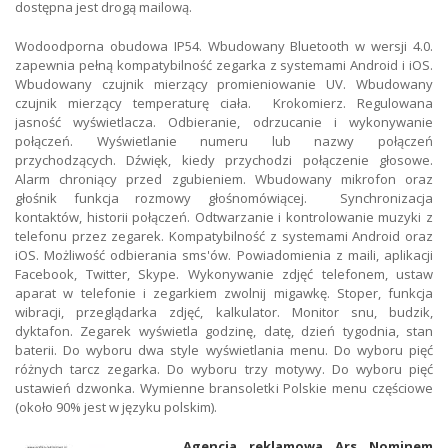
dostępna jest drogą mailową.
Wodoodporna obudowa IP54. Wbudowany Bluetooth w wersji 4.0.
zapewnia pełną kompatybilność zegarka z systemami Android i iOS.
Wbudowany czujnik mierzący promieniowanie UV. Wbudowany
czujnik mierzący temperaturę ciała. Krokomierz. Regulowana
jasność wyświetlacza. Odbieranie, odrzucanie i wykonywanie
połączeń. Wyświetlanie numeru lub nazwy połączeń
przychodzących. Dźwięk, kiedy przychodzi połączenie głosowe.
Alarm chroniący przed zgubieniem. Wbudowany mikrofon oraz
głośnik funkcja rozmowy głośnomówiącej. Synchronizacja
kontaktów, historii połączeń. Odtwarzanie i kontrolowanie muzyki z
telefonu przez zegarek. Kompatybilność z systemami Android oraz
iOS. Możliwość odbierania sms'ów. Powiadomienia z maili, aplikacji
Facebook, Twitter, Skype. Wykonywanie zdjęć telefonem, ustaw
aparat w telefonie i zegarkiem zwolnij migawkę. Stoper, funkcja
wibracji, przeglądarka zdjęć, kalkulator. Monitor snu, budzik,
dyktafon. Zegarek wyświetla godzinę, datę, dzień tygodnia, stan
baterii. Do wyboru dwa style wyświetlania menu. Do wyboru pięć
różnych tarcz zegarka. Do wyboru trzy motywy. Do wyboru pięć
ustawień dzwonka. Wymienne bransoletki Polskie menu częściowe
(około 90% jest w języku polskim).
Agencja reklamowa Ars Nominem