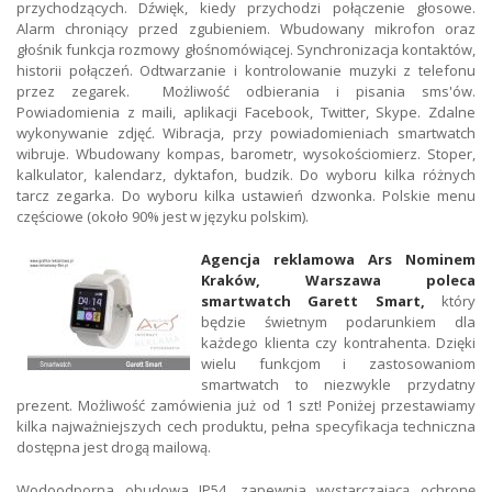
przychodzących. Dźwięk, kiedy przychodzi połączenie głosowe.
Alarm chroniący przed zgubieniem. Wbudowany mikrofon oraz
głośnik funkcja rozmowy głośnomówiącej. Synchronizacja kontaktów,
historii połączeń. Odtwarzanie i kontrolowanie muzyki z telefonu
przez zegarek. Możliwość odbierania i pisania sms'ów.
Powiadomienia z maili, aplikacji Facebook, Twitter, Skype. Zdalne
wykonywanie zdjęć. Wibracja, przy powiadomieniach smartwatch
wibruje. Wbudowany kompas, barometr, wysokościomierz. Stoper,
kalkulator, kalendarz, dyktafon, budzik. Do wyboru kilka różnych
tarcz zegarka. Do wyboru kilka ustawień dzwonka. Polskie menu
częściowe (około 90% jest w języku polskim).
Agencja reklamowa Ars Nominem
Kraków, Warszawa poleca
smartwatch Garett Smart,
który
będzie świetnym podarunkiem dla
każdego klienta czy kontrahenta. Dzięki
wielu funkcjom i zastosowaniom
smartwatch to niezwykle przydatny
prezent. Możliwość zamówienia już od 1 szt! Poniżej przestawiamy
kilka najważniejszych cech produktu, pełna specyfikacja techniczna
dostępna jest drogą mailową.
Wodoodporna obudowa IP54, zapewnia wystarczającą ochronę