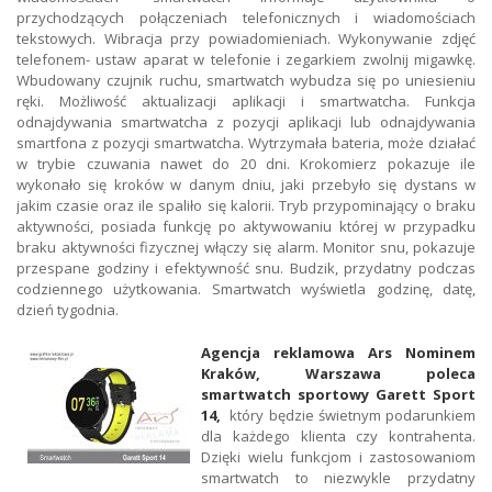
przychodzących połączeniach telefonicznych i wiadomościach
tekstowych. Wibracja przy powiadomieniach. Wykonywanie zdjęć
telefonem- ustaw aparat w telefonie i zegarkiem zwolnij migawkę.
Wbudowany czujnik ruchu, smartwatch wybudza się po uniesieniu
ręki. Możliwość aktualizacji aplikacji i smartwatcha. Funkcja
odnajdywania smartwatcha z pozycji aplikacji lub odnajdywania
smartfona z pozycji smartwatcha. Wytrzymała bateria, może działać
w trybie czuwania nawet do 20 dni. Krokomierz pokazuje ile
wykonało się kroków w danym dniu, jaki przebyło się dystans w
jakim czasie oraz ile spaliło się kalorii. Tryb przypominający o braku
aktywności, posiada funkcję po aktywowaniu której w przypadku
braku aktywności fizycznej włączy się alarm. Monitor snu, pokazuje
przespane godziny i efektywność snu. Budzik, przydatny podczas
codziennego użytkowania. Smartwatch wyświetla godzinę, datę,
dzień tygodnia.
Agencja reklamowa Ars Nominem
Kraków, Warszawa poleca
smartwatch sportowy Garett Sport
14,
który będzie świetnym podarunkiem
dla każdego klienta czy kontrahenta.
Dzięki wielu funkcjom i zastosowaniom
smartwatch to niezwykle przydatny