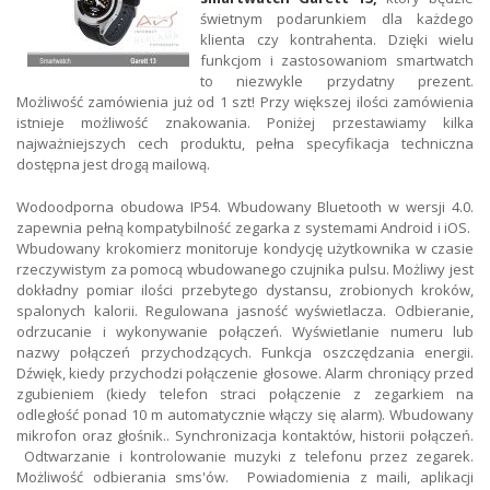
świetnym podarunkiem dla każdego
klienta czy kontrahenta. Dzięki wielu
funkcjom i zastosowaniom smartwatch
to niezwykle przydatny prezent.
Możliwość zamówienia już od 1 szt! Przy większej ilości zamówienia
istnieje możliwość znakowania. Poniżej przestawiamy kilka
najważniejszych cech produktu, pełna specyfikacja techniczna
dostępna jest drogą mailową.
Wodoodporna obudowa IP54. Wbudowany Bluetooth w wersji 4.0.
zapewnia pełną kompatybilność zegarka z systemami Android i iOS.
Wbudowany krokomierz monitoruje kondycję użytkownika w czasie
rzeczywistym za pomocą wbudowanego czujnika pulsu. Możliwy jest
dokładny pomiar ilości przebytego dystansu, zrobionych kroków,
spalonych kalorii. Regulowana jasność wyświetlacza. Odbieranie,
odrzucanie i wykonywanie połączeń. Wyświetlanie numeru lub
nazwy połączeń przychodzących. Funkcja oszczędzania energii.
Dźwięk, kiedy przychodzi połączenie głosowe. Alarm chroniący przed
zgubieniem (kiedy telefon straci połączenie z zegarkiem na
odległość ponad 10 m automatycznie włączy się alarm). Wbudowany
mikrofon oraz głośnik.. Synchronizacja kontaktów, historii połączeń.
Odtwarzanie i kontrolowanie muzyki z telefonu przez zegarek.
Możliwość odbierania sms'ów. Powiadomienia z maili, aplikacji