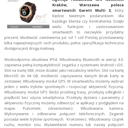
Kraków, Warszawa poleca
smartwatch Garett Multi 3,
który
będzie świetnym podarunkiem dla
każdego klienta czy kontrahenta. Dzięki
wielu funkcjom i zastosowaniom
smartwatch to niezwykle przydatny
prezent. Możliwość zamówienia już od 1 szt! Poniżej przestawiamy
kilka najważniejszych cech produktu, pełna specyfikacja techniczna
dostępna jest drogą mailową.
Wodoodporna obudowa IP54. Wbudowany Bluetooth w wersji 4.0.
zapewnia pełną kompatybilność zegarka z systemami Android i iOS.
Slot na kartę SIM, może działać jako niezależny telefon. Slot na kartę
MicroSD do 64 GB, możliwość zapisywania danych (brak karty w
zestawie). Wbudowany moduł GPS. W smartwatchu możemy wybrać
jeden z wielu trybów sportowych i rozpocząć aktywność fizyczną.
Wbudowany moduł GPS śledzi przebieg trasy, przebytą odległość i
prędkość bez użycia smartphona. Przebyty dystans i parametry z
aktywności fizycznej możemy odtworzyć w aplikacji z podglądem na
mapie. Pulsometr, ciśnieniomierz. Wbudowana kamera.
Wykonywanie i odbieranie połączeń telefonicznych. Zegarek
posiada wiele trybów sportowych. Krokomierz. Wbudowany czujnik
ruchu, monitor snu. Wyświetlanie numeru lub nazwy połączeń