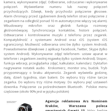
kamera, wykonywanie zdjęć. Odbieranie, odrzucanie i wykonywanie
połączeń. Wyświetlanie numeru lub nazwy połączeń
przychodzących. Dźwięk, kiedy przychodzi połączenie głosowe.
Alarm chroniący przed zgubieniem (kiedy telefon straci połączenie z
zegarkiem na odległość ponad 10 m automatycznie włączy się alarm).
Wbudowany mikrofon oraz głośnik funkcja rozmowy
głośnomówiącej. Synchronizacja kontaktów, historii połączeń.
Odtwarzanie i kontrolowanie muzyki z telefonu przez zegarek.
Kompatybilność z systemami Android oraz iOS (system iOS
ograniczony). Możliwość odbierania sms'ów (tylko system Android).
Powiadomienie dźwiękowe z aplikacji Facebook, Twitter, Skype (tylko
system Android). Wykonywanie zdjęć telefonem- ustaw aparat w
telefonie i zegarkiem zwolnij migawkę (tylko system Android). Stoper,
funkcja wibracji, przeglądarka zdjęć, kalkulator, kalendarz. Dyktafon
nagrywanie notatek audio. Krokomierz, monitor snu, budzik. Tryb
przypominający o braku aktywności. Zegarek wyświetla godzinę,
datę, dzień tygodnia, stan baterii. Do wyboru trzy różne tarcze
zegarka. Do wyboru trzy różne motywy. Do wyboru pięć ustawień
dzwonka. Połączenie za pośrednictwem Bluetooth. Polskie menu
częściowe (około 90% jest w języku polskim)
Agencja reklamowa Ars Nominem
Kraków, Warszawa poleca
smartwatch Garett 13,
który będzie