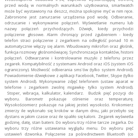
przed wodą w normalnych warunkach użytkowania, smartwatch
może być wystawiony na deszcz, można spokojnie myć w nim ręce.
Zabronione jest zanurzanie urządzenia pod wodę. Odbieranie,
odrzucanie i wykonywanie połączeń. Wyświetlanie numeru lub
nazwy połączeń przychodzących. Dźwięk, kiedy przychodzi
połączenie głosowe. Alarm chroniący przed zgubieniem - kiedy
telefon straci połączenie z zegarkiem na odległość ponad 10 m
automatycznie włączy się alarm. Wbudowany mikrofon oraz głośnik,
funkcja rozmowy głośnomówiącej. Synchronizacja kontaktów, historii
połączeń. Odtwarzanie i kontrolowanie muzyki z telefonu przez
zegarek. Kompatybilność z systemami Android oraz iOS (system iOS
ograniczony). Możliwość odbierania sms'ów (tylko system Android).
Powiadomienie dźwiękowe z aplikacji Facebook, Twitter, Skype (tylko
system Android). Wykonywanie zdjęć telefonem (ustaw aparat w
telefonie i zegarkiem zwolnij migawkę- tylko system Android).
Stoper, wibracja, kalkulator, kalendarz. Budzik pięć pozycji do
wyboru. Barometr pokazuje ciśnienie oraz temperaturę.
Wysokościomierz pokazuje na jakiej jesteś wysokości. Krokomierz
zmierzy ile wykonało się kroków w danym dniu, jaki przebyło się
dystans w jakim czasie oraz ile spaliło się kalorii. Zegarek wyświetla
godzinę, datę, stan baterii. Do wyboru trzy różne tarcze zegarka. Do
wyboru trzy różne ustawiania wyglądu menu. Do wyboru pięć
ustawień dzwonka. Połączenie za pośrednictwem Bluetooth (co