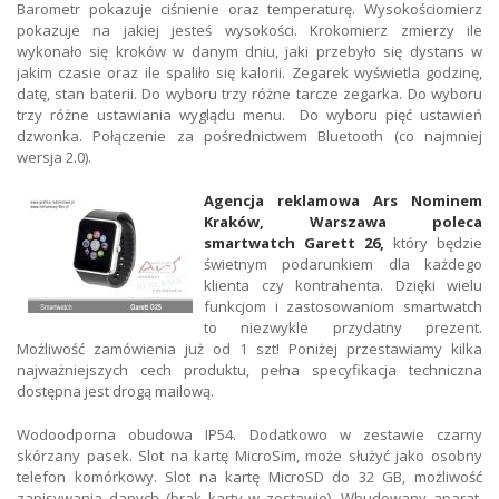
Barometr pokazuje ciśnienie oraz temperaturę. Wysokościomierz
pokazuje na jakiej jesteś wysokości. Krokomierz zmierzy ile
wykonało się kroków w danym dniu, jaki przebyło się dystans w
jakim czasie oraz ile spaliło się kalorii. Zegarek wyświetla godzinę,
datę, stan baterii. Do wyboru trzy różne tarcze zegarka. Do wyboru
trzy różne ustawiania wyglądu menu. Do wyboru pięć ustawień
dzwonka. Połączenie za pośrednictwem Bluetooth (co najmniej
wersja 2.0).
Agencja reklamowa Ars Nominem
Kraków, Warszawa poleca
smartwatch Garett 26,
który będzie
świetnym podarunkiem dla każdego
klienta czy kontrahenta. Dzięki wielu
funkcjom i zastosowaniom smartwatch
to niezwykle przydatny prezent.
Możliwość zamówienia już od 1 szt! Poniżej przestawiamy kilka
najważniejszych cech produktu, pełna specyfikacja techniczna
dostępna jest drogą mailową.
Wodoodporna obudowa IP54. Dodatkowo w zestawie czarny
skórzany pasek. Slot na kartę MicroSim, może służyć jako osobny
telefon komórkowy. Slot na kartę MicroSD do 32 GB, możliwość
zapisywania danych (brak karty w zestawie). Wbudowany aparat.