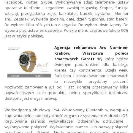
Facebook, Twitter, Skype. Wykonywanie zdjęć telefonem- ustaw
aparat w telefonie i zegarkiem zwolnij migawkę. Stoper, funkcja
wibracji, przeglądarka zdjęć, kalkulator, budzik, dyktafon. Monitor
snu. Zegarek wyświetla godzinę, datę, dzień tygodnia, stan baterii.
Do wyboru kilka różnych tarcz zegarka. Do wyboru dwie tapety. Do
wyboru pięć ustawień dzwonka. Polskie menu częściowe (około 90%
jest w języku polskim).
Agencja reklamowa Ars Nominem
Kraków, Warszawa poleca
smartwatch Garett 16,
który będzie
świetnym podarunkiem dla każdego
klienta czy kontrahenta. Dzięki wielu
funkcjom i zastosowaniom smartwatch
to niezwykle przydatny prezent.
Możliwość zamówienia już od 1 szt! Poniżej przestawiamy kilka
najważniejszych cech produktu, pełna specyfikacja techniczna
dostępna jest drogą mailową.
Wodoodporna obudowa IP54. Wbudowany Bluetooth w wersji 4.0,
zapewnia pełną kompatybilność zegarka z systemami Android i iOS.
Regulowana jasność wyświetlacza. Odbieranie, odrzucanie i
wykonywanie połączeń. Wyświetlanie numeru lub nazwy połączeń
przychodzących. Dźwięk, kiedy przychodzi połączenie głosowe.