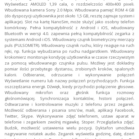
Wyświetlacz AMOLED 1,39 cala, o rozdzielczości 400x400 pixeli.
Wbudowana kamera Sony 2.0 Mpix. Wbudowana pamięć ROM 4 GB
(do dyspozycji użytkownika jest około 1,5 GB, resztę zajmuje system i
aplikacje). Slot na kartę NanoSim, może służyć jako osobny telefon
komórkowy. Pełna kompatybilność z Android i iOS, wbudowany
Bluetooth w wersji 4.0. zapewnia pełną kompatybilność zegarka z
systemami Android i iOS. Wbudowany czujnik biometryczny mierzący
puls (PULSOMETR). Wbudowany czujnik ruchu, który reaguje na ruch
ręki, np. funkcja wybudzania po ruchu nadgarstkiem. Wbudowany
krokomierz monitoruje kondycję użytkownika w czasie rzeczywistym
za pomocą wbudowanego czujnika pulsu. Możliwy jest dokładny
pomiar ilości przebytego dystansu, zrobionych kroków, spalonych
kalorii. Odbieranie, odrzucanie i wykonywanie połączeń
Wyświetlanie numeru lub nazwy połączeń przychodzących. Funkcja
oszczędzania energii. Dźwięk, kiedy przychodzi połączenie głosowe.
Wbudowany mikrofon oraz głośnik funkcja rozmowy
głośnomówiącej. Synchronizacja kontaktów, historii połączeń.
Odtwarzanie i kontrolowanie muzyki z telefonu przez zegarek.
Możliwość odbierania i pisania sms'ów, maili, aplikacji Facebook,
Twitter, Skype. Wykonywanie zdjęć telefonem, ustaw aparat w
telefonie i zegarkiem zwolnij migawkę. Stoper. Przeglądarka zdjęć.
Budzik, możliwość ustawienia wielu pozycji. Dyktafon umożliwia
nagrywanie notatek audio. Zegarek wyświetla godzinę, datę, dzień