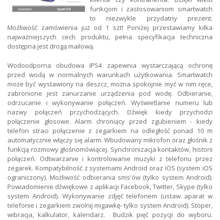
funkcjom i zastosowaniom smartwatch
to niezwykle przydatny prezent.
Możliwość zamówienia już od 1 szt! Poniżej przestawiamy kilka
najważniejszych cech produktu, pełna specyfikacja techniczna
dostępna jest drogą mailową.
Wodoodporna obudowa IP54 zapewnia wystarczającą ochronę
przed wodą w normalnych warunkach użytkowania. Smartwatch
może być wystawiony na deszcz, można spokojnie myć w nim ręce,
zabronione jest zanurzanie urządzenia pod wodę. Odbieranie,
odrzucanie i wykonywanie połączeń. Wyświetlanie numeru lub
nazwy połączeń przychodzących. Dźwięk kiedy przychodzi
połączenie głosowe. Alarm chroniący przed zgubieniem - kiedy
telefon straci połączenie z zegarkiem na odległość ponad 10 m
automatycznie włączy się alarm. Wbudowany mikrofon oraz głośnik z
funkcją rozmowy głośnomówiącej. Synchronizacja kontaktów, historii
połączeń. Odtwarzanie i kontrolowanie muzyki z telefonu przez
zegarek. Kompatybilność z systemami Android oraz iOS (system iOS
ograniczony). Możliwość odbierania sms'ów (tylko system Android).
Powiadomienie dźwiękowe z aplikacji Facebook, Twitter, Skype (tylko
system Android). Wykonywanie zdjęć telefonem (ustaw aparat w
telefonie i zegarkiem zwolnij migawkę- tylko system Android). Stoper,
wibracja, kalkulator, kalendarz. Budzik pięć pozycji do wyboru.