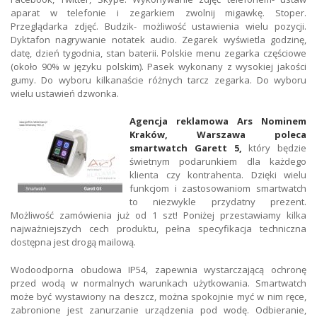
aparat w telefonie i zegarkiem zwolnij migawkę. Stoper.
Przeglądarka zdjęć. Budzik- możliwość ustawienia wielu pozycji.
Dyktafon nagrywanie notatek audio. Zegarek wyświetla godzinę,
datę, dzień tygodnia, stan baterii. Polskie menu zegarka częściowe
(około 90% w języku polskim). Pasek wykonany z wysokiej jakości
gumy. Do wyboru kilkanaście różnych tarcz zegarka. Do wyboru
wielu ustawień dzwonka.
Agencja reklamowa Ars Nominem
Kraków, Warszawa poleca
smartwatch Garett 5,
który będzie
świetnym podarunkiem dla każdego
klienta czy kontrahenta. Dzięki wielu
funkcjom i zastosowaniom smartwatch
to niezwykle przydatny prezent.
Możliwość zamówienia już od 1 szt! Poniżej przestawiamy kilka
najważniejszych cech produktu, pełna specyfikacja techniczna
dostępna jest drogą mailową.
Wodoodporna obudowa IP54, zapewnia wystarczającą ochronę
przed wodą w normalnych warunkach użytkowania. Smartwatch
może być wystawiony na deszcz, można spokojnie myć w nim ręce,
zabronione jest zanurzanie urządzenia pod wodę. Odbieranie,