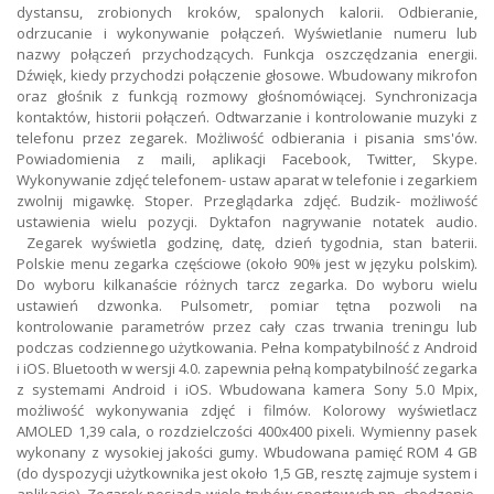
dystansu, zrobionych kroków, spalonych kalorii. Odbieranie,
odrzucanie i wykonywanie połączeń. Wyświetlanie numeru lub
nazwy połączeń przychodzących. Funkcja oszczędzania energii.
Dźwięk, kiedy przychodzi połączenie głosowe. Wbudowany mikrofon
oraz głośnik z funkcją rozmowy głośnomówiącej. Synchronizacja
kontaktów, historii połączeń. Odtwarzanie i kontrolowanie muzyki z
telefonu przez zegarek. Możliwość odbierania i pisania sms'ów.
Powiadomienia z maili, aplikacji Facebook, Twitter, Skype.
Wykonywanie zdjęć telefonem- ustaw aparat w telefonie i zegarkiem
zwolnij migawkę. Stoper. Przeglądarka zdjęć. Budzik- możliwość
ustawienia wielu pozycji. Dyktafon nagrywanie notatek audio.
Zegarek wyświetla godzinę, datę, dzień tygodnia, stan baterii.
Polskie menu zegarka częściowe (około 90% jest w języku polskim).
Do wyboru kilkanaście różnych tarcz zegarka. Do wyboru wielu
ustawień dzwonka. Pulsometr, pomiar tętna pozwoli na
kontrolowanie parametrów przez cały czas trwania treningu lub
podczas codziennego użytkowania. Pełna kompatybilność z Android
i iOS. Bluetooth w wersji 4.0. zapewnia pełną kompatybilność zegarka
z systemami Android i iOS. Wbudowana kamera Sony 5.0 Mpix,
możliwość wykonywania zdjęć i filmów. Kolorowy wyświetlacz
AMOLED 1,39 cala, o rozdzielczości 400x400 pixeli. Wymienny pasek
wykonany z wysokiej jakości gumy. Wbudowana pamięć ROM 4 GB
(do dyspozycji użytkownika jest około 1,5 GB, resztę zajmuje system i