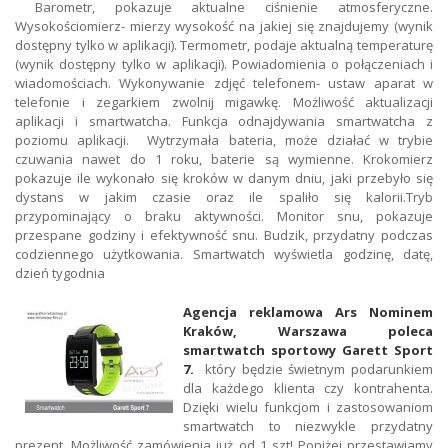
Barometr, pokazuje aktualne ciśnienie atmosferyczne.
Wysokościomierz- mierzy wysokość na jakiej się znajdujemy (wynik
dostępny tylko w aplikacji). Termometr, podaje aktualną temperaturę
(wynik dostępny tylko w aplikacji). Powiadomienia o połączeniach i
wiadomościach. Wykonywanie zdjęć telefonem- ustaw aparat w
telefonie i zegarkiem zwolnij migawkę. Możliwość aktualizacji
aplikacji i smartwatcha. Funkcja odnajdywania smartwatcha z
poziomu aplikacji. Wytrzymała bateria, może działać w trybie
czuwania nawet do 1 roku, baterie są wymienne. Krokomierz
pokazuje ile wykonało się kroków w danym dniu, jaki przebyło się
dystans w jakim czasie oraz ile spaliło się kalorii.Tryb
przypominający o braku aktywności. Monitor snu, pokazuje
przespane godziny i efektywność snu. Budzik, przydatny podczas
codziennego użytkowania. Smartwatch wyświetla godzinę, datę,
dzień tygodnia
Agencja reklamowa Ars Nominem
Kraków, Warszawa poleca
smartwatch sportowy Garett Sport
7.
który będzie świetnym podarunkiem
dla każdego klienta czy kontrahenta.
Dzięki wielu funkcjom i zastosowaniom
smartwatch to niezwykle przydatny
prezent. Możliwość zamówienia już od 1 szt! Poniżej przestawiamy