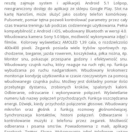
resztę zajmuje system i aplikacje). Android 5.1 Lolipop,
nieograniczony dostęp do aplikacji ze sklepu Google Play. Slot na
kartę NanoSim, może służyć jako osobny telefon komórkowy.
Pulsometr, pomiar tętna pozwoli kontrolować parametry przez cały
czas trwania treningu lub podczas codziennego użytkowania. Pełna
kompatybilność z Android i iOS, wbudowany Bluetooth w wersji 4.0.
Wbudowana kamera Sony 5.0 Mpix, możliwość wykonywania zdjęć i
filmów. Kolorowy wyświetlacz AMOLED 1,39 cala, o rozdzielczości
400x400 pixeli. Zegarek posiada wiele trybów sportowych np.
chodzenie, bieganie, jazda rowerem, koszykówka, piłka nożna, itp.
Monitor snu, pokazuje przespane godziny i efektywność snu.
Wbudowany czujnik ruchu, który reaguje na ruch ręki, np. funkcja
wybudzania po ruchu nadgarstkiem. Wbudowany krokomierz
monitoruje kondycję użytkownika w czasie rzeczywistym za pomocą
wbudowanego czujnika pulsu. Możliwy jest dokładny pomiar ilości
przebytego dystansu, zrobionych kroków, spalonych kalorii.
Odbieranie, odrzucanie i wykonywanie połączeń. Wyświetlanie
numeru lub nazwy połączeń przychodzących. Funkcja oszczędzania
energii. Dźwięk, kiedy przychodzi połączenie głosowe. Wbudowany
mikrofon oraz głośnik z funkcją rozmowy głośnomówiącej.
Synchronizacja kontaktów, historii połączeń. Odtwarzanie i
kontrolowanie muzyki z telefonu przez zegarek. Możliwość
odbierania i pisania sms'ów. Powiadomienia z maili, aplikacji
Facebook, Twitter, Skype. Wykonywanie zdjęć telefonem- ustaw