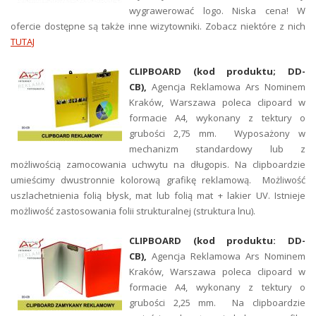
wygrawerować logo. Niska cena! W
ofercie dostępne są także inne wizytowniki. Zobacz niektóre z nich
TUTAJ
CLIPBOARD (kod produktu; DD-
CB),
Agencja Reklamowa Ars Nominem
Kraków, Warszawa poleca clipoard w
formacie A4, wykonany z tektury o
grubości 2,75 mm. Wyposażony w
mechanizm standardowy lub z
możliwością zamocowania uchwytu na długopis. Na clipboardzie
umieścimy dwustronnie kolorową grafikę reklamową. Możliwość
uszlachetnienia folią błysk, mat lub folią mat + lakier UV. Istnieje
możliwość zastosowania folii strukturalnej (struktura lnu).
CLIPBOARD (kod produktu: DD-
CB),
Agencja Reklamowa Ars Nominem
Kraków, Warszawa poleca clipoard w
formacie A4, wykonany z tektury o
grubości 2,25 mm. Na clipboardzie