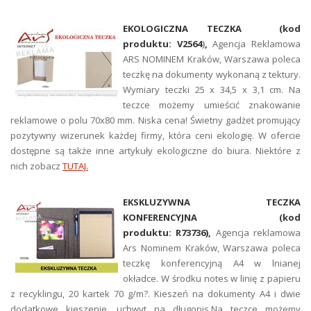
EKOLOGICZNA TECZKA
(kod
produktu: V2564
)
,
Agencja Reklamowa
ARS NOMINEM Kraków, Warszawa poleca
teczkę na dokumenty wykonaną z tektury.
Wymiary teczki 25 x 34,5 x 3,1 cm. Na
teczce możemy umieścić znakowanie
reklamowe o polu 70x80 mm. Niska cena! Świetny gadżet promujący
pozytywny wizerunek każdej firmy, która ceni ekologię. W ofercie
dostępne są także inne artykuły ekologiczne do biura. Niektóre z
nich zobacz
TUTAJ.
EKSKLUZYWNA TECZKA
KONFERENCYJNA (kod
produktu:
R73736),
Agencja reklamowa
Ars Nominem Kraków, Warszawa poleca
teczkę konferencyjną A4 w lnianej
okładce. W środku notes w linię z papieru
z recyklingu, 20 kartek 70 g/m?. Kieszeń na dokumenty A4 i dwie
dodatkowe kieszenie, uchwyt na długopis.Na teczce możemy