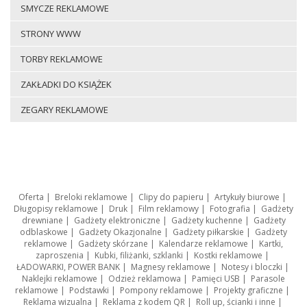
SMYCZE REKLAMOWE
STRONY WWW
TORBY REKLAMOWE
ZAKŁADKI DO KSIĄŻEK
ZEGARY REKLAMOWE
Oferta
|
Breloki reklamowe
|
Clipy do papieru
|
Artykuły biurowe
|
Długopisy reklamowe
|
Druk
|
Film reklamowy
|
Fotografia
|
Gadżety
drewniane
|
Gadżety elektroniczne
|
Gadżety kuchenne
|
Gadżety
odblaskowe
|
Gadżety Okazjonalne
|
Gadżety piłkarskie
|
Gadżety
reklamowe
|
Gadżety skórzane
|
Kalendarze reklamowe
|
Kartki,
zaproszenia
|
Kubki, filiżanki, szklanki
|
Kostki reklamowe
|
ŁADOWARKI, POWER BANK
|
Magnesy reklamowe
|
Notesy i bloczki
|
Naklejki reklamowe
|
Odzież reklamowa
|
Pamięci USB
|
Parasole
reklamowe
|
Podstawki
|
Pompony reklamowe
|
Projekty graficzne
|
Reklama wizualna
|
Reklama z kodem QR
|
Roll up, ścianki i inne
|