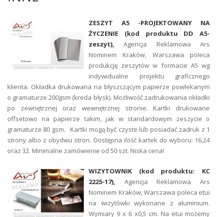
ZESZYT A5 -PROJEKTOWANY NA
ŻYCZENIE (kod produktu DD A5-
zeszyt),
Agencja Reklamowa Ars
Nominem Kraków, Warszawa poleca
produkcję zeszytów w formacie A5 wg
indywidualne projektu graficznego
klienta. Okładka drukowana na błyszczącym papierze powlekanym
o gramaturze 200gsm (kreda błysk). Możliwość zadrukowania okładki
po zewnętrznej oraz wewnętrznej stronie. Kartki drukowane
offsetowo na papierze takim, jak w standardowym zeszycie o
gramaturze 80 gsm. Kartki mogą być czyste lub posiadać zadruk z 1
strony albo z obydwu stron. Dostępna ilość kartek do wyboru: 16,24
oraz 32. Minimalne zamówienie od 50 szt. Niska cena!
WIZYTOWNIK (kod produktu: KC
2225-17),
Agencja Reklamowa Ars
Nominem Kraków, Warszawa poleca etui
na wizytówki wykonane z aluminium.
Wymiary 9 x 6 x0,5 cm. Na etui możemy