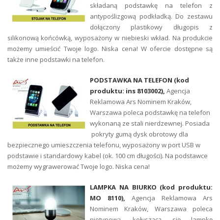
składaną podstawkę na telefon z
antypoślizgową podkładką. Do zestawu
dołączony plastikowy długopis z
silikonową końcówką, wyposażony w niebieski wkład. Na produkcie
możemy umieścić Twoje logo. Niska cena! W ofercie dostępne są
także inne podstawki na telefon.
PODSTAWKA NA TELEFON (kod
produktu: ins 8103002),
Agencja
Reklamowa Ars Nominem Kraków,
Warszawa poleca podstawkę na telefon
wykonaną ze stali nierdzewnej. Posiada
pokryty gumą dysk obrotowy dla
bezpiecznego umieszczenia telefonu, wyposażony w port USB w
podstawie i standardowy kabel (ok. 100 cm długości). Na podstawce
możemy wygrawerować Twoje logo. Niska cena!
LAMPKA NA BIURKO (kod produktu:
MO 8110),
Agencja Reklamowa Ars
Nominem Kraków, Warszawa poleca
nietypową, kołyszącą się lampkę