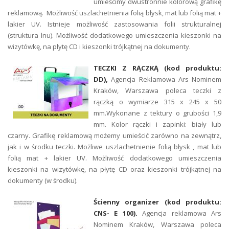
umieścimy dwustronnie kolorową grafikę
reklamową. Możliwość uszlachetnienia folią błysk, mat lub folią mat +
lakier UV. Istnieje możliwość zastosowania folii strukturalnej
(struktura lnu). Możliwość dodatkowego umieszczenia kieszonki na
wizytówkę, na płytę CD i kieszonki trójkątnej na dokumenty.
TECZKI Z RĄCZKĄ (kod produktu:
DD),
Agencja Reklamowa Ars Nominem
Kraków, Warszawa poleca teczki z
rączką o wymiarze 315 x 245 x 50
mm.Wykonane z tektury o grubości 1,9
mm. Kolor rączki i zapinki: biały lub
czarny. Grafikę reklamową możemy umieścić zarówno na zewnątrz,
jak i w środku teczki. Możliwe uszlachetnienie folią błysk , mat lub
folią mat + lakier UV. Możliwość dodatkowego umieszczenia
kieszonki na wizytówkę, na płytę CD oraz kieszonki trójkątnej na
dokumenty (w środku).
Ścienny organizer (kod produktu:
CNS- E 100).
Agencja reklamowa Ars
Nominem Kraków, Warszawa poleca