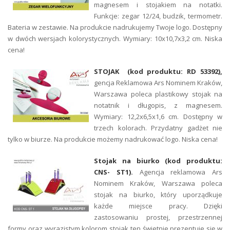
magnesem i stojakiem na notatki.
Funkcje: zegar 12/24, budzik, termometr.
Bateria w zestawie. Na produkcie nadrukujemy Twoje logo. Dostępny
w dwóch wersjach kolorystycznych. Wymiary: 10x10,7x3,2 cm. Niska
cena!
STOJAK (kod produktu: RD 53392),
gencja Reklamowa Ars Nominem Kraków,
Warszawa poleca plastikowy stojak na
notatnik i długopis, z magnesem.
Wymiary: 12,2x6,5x1,6 cm. Dostępny w
trzech kolorach. Przydatny gadżet nie
tylko w biurze. Na produkcie możemy nadrukować logo. Niska cena!
Stojak na biurko (kod produktu:
CNS- ST1).
Agencja reklamowa Ars
Nominem Kraków, Warszawa poleca
stojak na biurko, który uporządkuje
każde miejsce pracy. Dzięki
zastosowaniu prostej, przestrzennej
formy oraz wyrazistym kolorom stojak ten świetnie prezentuje się w