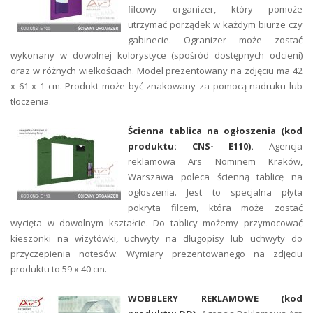
filcowy organizer, który pomoże
utrzymać porządek w każdym biurze czy
gabinecie. Ogranizer może zostać
wykonany w dowolnej kolorystyce (spośród dostępnych odcieni)
oraz w różnych wielkościach. Model prezentowany na zdjęciu ma 42
x 61 x 1 cm. Produkt może być znakowany za pomocą nadruku lub
tłoczenia.
Ścienna tablica na ogłoszenia (kod
produktu: CNS- E110).
Agencja
reklamowa Ars Nominem Kraków,
Warszawa poleca ścienną tablicę na
ogłoszenia. Jest to specjalna płyta
pokryta filcem, która może zostać
wycięta w dowolnym kształcie. Do tablicy możemy przymocować
kieszonki na wizytówki, uchwyty na długopisy lub uchwyty do
przyczepienia notesów. Wymiary prezentowanego na zdjęciu
produktu to 59 x 40 cm.
WOBBLERY REKLAMOWE (kod