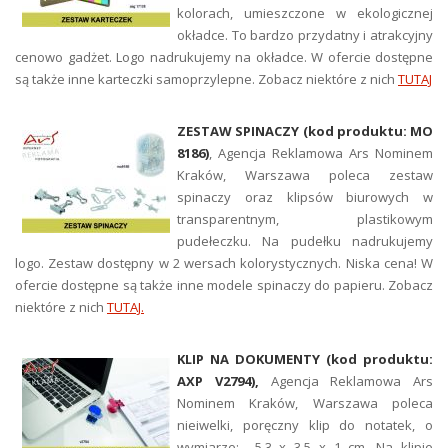
kolorach, umieszczone w ekologicznej
okładce. To bardzo przydatny i atrakcyjny
cenowo gadżet. Logo nadrukujemy na okładce. W ofercie dostępne
są także inne karteczki samoprzylepne. Zobacz niektóre z nich
TUTAJ
ZESTAW SPINACZY (kod produktu: MO
8186
)
, Agencja Reklamowa Ars Nominem
Kraków, Warszawa poleca zestaw
spinaczy oraz klipsów biurowych w
transparentnym, plastikowym
pudełeczku. Na pudełku nadrukujemy
logo. Zestaw dostępny w 2 wersach kolorystycznych. Niska cena! W
ofercie dostępne są także inne modele spinaczy do papieru. Zobacz
niektóre z nich
TUTAJ.
KLIP NA DOKUMENTY (kod produktu:
AXP V2794),
Agencja Reklamowa Ars
Nominem Kraków, Warszawa poleca
nieiwelki, poręczny klip do notatek, o
wymiarze:
5,3 x 3,5 x 1 cm. Na klipie