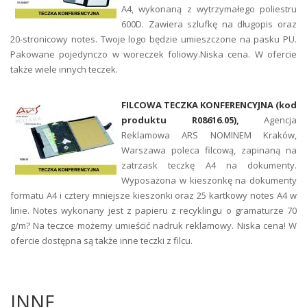
A4, wykonaną z wytrzymałego poliestru
600D. Zawiera szlufkę na długopis oraz
20-stronicowy notes. Twoje logo będzie umieszczone na pasku PU.
Pakowane pojedynczo w woreczek foliowy.Niska cena. W ofercie
także wiele innych teczek.
FILCOWA TECZKA KONFERENCYJNA (kod
produktu
R08616.05
)
,
Agencja
Reklamowa ARS NOMINEM Kraków,
Warszawa poleca filcową, zapinaną na
zatrzask teczkę A4 na dokumenty.
Wyposażona w kieszonkę na dokumenty
formatu A4 i cztery mniejsze kieszonki oraz 25 kartkowy notes A4 w
linie. Notes wykonany jest z papieru z recyklingu o gramaturze 70
g/m? Na teczce możemy umieścić nadruk reklamowy. Niska cena! W
ofercie dostępna są także inne teczki z filcu.
INNE