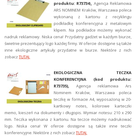
produktu: R73734
)
,
Agencja Reklamowa
ARS NOMINEM Kraków, Warszawa poleca
wykonaną z kartonu z recyklingu
podkładkę konferencyjna z metalowym
klipem. Na podkładce możemy wykonać
nadruk reklamowy. Niska cena! Przydatny gadżet w każdym biurze,
świetnie prezentujący logo każdej firmy. W ofercie dostępne są także
inne ekologiczne artykuły przydatne w biurze. Niektóre z nich
zobacz
TUTAJ.
EKOLOGICZNA TECZKA
KONFERENCYJNA (kod produktu:
R73735
),
Agencja reklamowa Ars
Nominem Kraków, Warszawa poleca
teczkę w formacie A4, wyposażoną w 20-
kartkowy notes, kolorowe karteczki
memo, kieszeń na dokumenty i długopis. Wymiar notesu: 210 x 290
mm. Teczka wykonana z kartonu. Na teczce możemy nadrukować
logo. Niska cena! W ofercie dostępne są także inne teczki
konferencyjne. Niektóre z nich zobacz
TUTAJ.