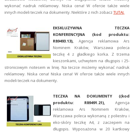
wykonać nadruk reklamowy. Niska cena! W ofercie także wiele
innych modeli teczek na dokumenty. Niektóre z nich zobacz
TUTAJ.
EKSKLUZYWNA TECZKA
KONFERENCYJNA (kod produktu:
R89493.13
),
Agencja reklamowa Ars
Nominem Kraków, Warszawa poleca
teczkę 4 z gładkiego korka. Z trzema
kieszonkami, uchwytem na długopis i 25-
stronicowym notesem w linię. Na teczce możemy wykonać nadruk
reklamowy. Niska cena! Niska cena! W ofercie także wiele innych
modeli teczek na dokumenty.
TECZKA NA DOKUMENTY ((kod
produktu:
R89491.21
),
Agencja
reklamowa Ars Nominem Kraków,
Warszawa poleca wykonaną z poliestru i
eko-skóry teczkę A4, z zaczepem na
długopis. Wyposażona w 20 kartkowy