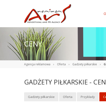
O
CENY
Agencja reklamowa
›
Oferta
›
Gadżety piłkarskie
›
G
GADŻETY PIŁKARSKIE - CE
Gadżety piłkarskie
Oferta
Przykłady
C